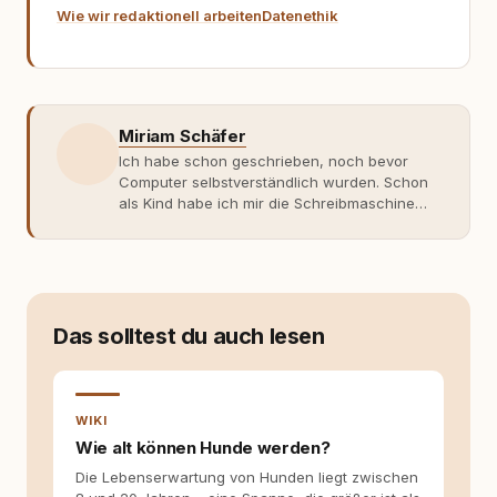
Wie wir redaktionell arbeiten
Datenethik
Miriam Schäfer
Ich habe schon geschrieben, noch bevor
Computer selbstverständlich wurden. Schon
als Kind habe ich mir die Schreibmaschine
meiner Eltern geschnappt und drauflos
getippt: Geschichten, Beobachtungen,
Gedanken. Hauptsache Worte. Mein Zugang
zu Hunde-Themen ist kein klassischer. Lange
Zeit war ich eher skeptisch, geprägt von
weniger guten Erfahrungen. Umso mehr hat
Das solltest du auch lesen
es mich überrascht, als ich - dank Roger -
erlebt habe, wie verantwortungsvoll und
bewusst gute Hundehaltung funktionieren
kann. Dieser Perspektivwechsel begleitet
WIKI
meine Arbeit bis heute. Bei rundum.dog bin ich
Wie alt können Hunde werden?
als Content Managerin an vielen Stellen
Die Lebenserwartung von Hunden liegt zwischen
beteiligt, an denen aus Ideen fertige Beiträge