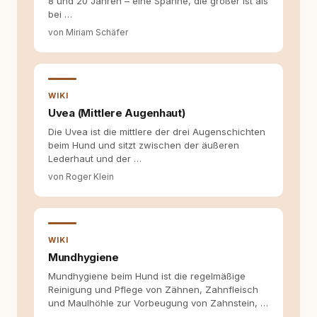
8 und 20 Jahren – eine Spanne, die größer ist als
werden. Ich recherchiere Themen, plane
bei …
Inhalte, schreibe Artikel, begleite Gastbeiträge
redaktionell, veröffentliche Texte und betreue
von Miriam Schäfer
die Social-Media-Kanäle. Mein Blick richtet
sich dabei immer auf das grosse Ganze:
Welche Themen sind relevant? Welche
Fragen stehen dahinter? Und wie lassen sich
Inhalte so aufbereiten, dass sie verständlich,
WIKI
fundiert und für unsere Leser wirklich
Uvea (Mittlere Augenhaut)
hilfreich sind? Ich glaube, dass Emotionen
Die Uvea ist die mittlere der drei Augenschichten
allein nicht ausreichen. Gute Entscheidungen
beim Hund und sitzt zwischen der äußeren
entstehen dort, wo Information,
Lederhaut und der …
Selbstreflexion und Bereitschaft zum
Hinterfragen zusammenkommen. Mit meinen
von Roger Klein
Texten möchte ich genau dazu beitragen.
WIKI
Mundhygiene
Mundhygiene beim Hund ist die regelmäßige
Reinigung und Pflege von Zähnen, Zahnfleisch
und Maulhöhle zur Vorbeugung von Zahnstein, …