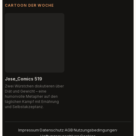
CARTOON DER WOCHE
Jose_Comics 519
Zwei Würstchen diskutieren über
Diät und Gewicht – eine
humorvolle Metapher auf den
täglichen Kampf mit Ernährung
und Selbstakzeptanz.
Impressum
·
Datenschutz
·
AGB
·
Nutzungsbedingungen
·