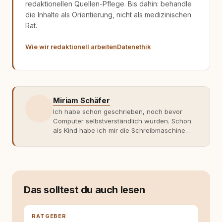
redaktionellen Quellen-Pflege. Bis dahin: behandle
die Inhalte als Orientierung, nicht als medizinischen
Rat.
Wie wir redaktionell arbeiten
Datenethik
Miriam Schäfer
Ich habe schon geschrieben, noch bevor
Computer selbstverständlich wurden. Schon
als Kind habe ich mir die Schreibmaschine
meiner Eltern geschnappt und drauflos
getippt: Geschichten, Beobachtungen,
Gedanken. Hauptsache Worte. Mein Zugang
zu Hunde-Themen ist kein klassischer. Lange
Zeit war ich eher skeptisch, geprägt von
weniger guten Erfahrungen. Umso mehr hat
Das solltest du auch lesen
es mich überrascht, als ich - dank Roger -
erlebt habe, wie verantwortungsvoll und
bewusst gute Hundehaltung funktionieren
RATGEBER