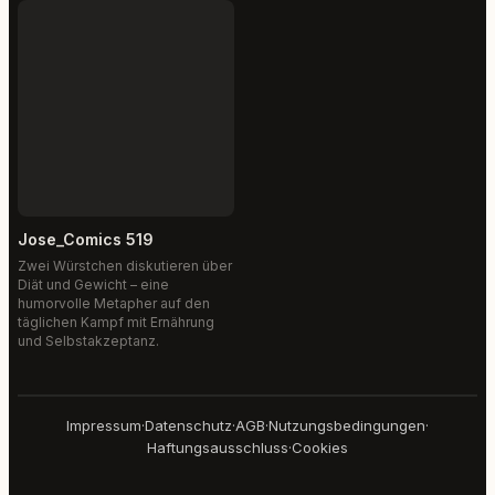
Jose_Comics 519
Zwei Würstchen diskutieren über
Diät und Gewicht – eine
humorvolle Metapher auf den
täglichen Kampf mit Ernährung
und Selbstakzeptanz.
Impressum
·
Datenschutz
·
AGB
·
Nutzungsbedingungen
·
Haftungsausschluss
·
Cookies