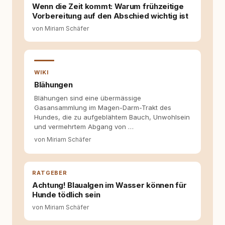
kann. Dieser Perspektivwechsel begleitet
Wenn die Zeit kommt: Warum frühzeitige
meine Arbeit bis heute. Bei rundum.dog bin ich
Vorbereitung auf den Abschied wichtig ist
als Content Managerin an vielen Stellen
von Miriam Schäfer
beteiligt, an denen aus Ideen fertige Beiträge
werden. Ich recherchiere Themen, plane
Inhalte, schreibe Artikel, begleite Gastbeiträge
redaktionell, veröffentliche Texte und betreue
die Social-Media-Kanäle. Mein Blick richtet
WIKI
sich dabei immer auf das grosse Ganze:
Blähungen
Welche Themen sind relevant? Welche
Blähungen sind eine übermässige
Fragen stehen dahinter? Und wie lassen sich
Gasansammlung im Magen-Darm-Trakt des
Inhalte so aufbereiten, dass sie verständlich,
Hundes, die zu aufgeblähtem Bauch, Unwohlsein
fundiert und für unsere Leser wirklich
und vermehrtem Abgang von …
hilfreich sind? Ich glaube, dass Emotionen
allein nicht ausreichen. Gute Entscheidungen
von Miriam Schäfer
entstehen dort, wo Information,
Selbstreflexion und Bereitschaft zum
Hinterfragen zusammenkommen. Mit meinen
RATGEBER
Texten möchte ich genau dazu beitragen.
Achtung! Blaualgen im Wasser können für
Hunde tödlich sein
von Miriam Schäfer