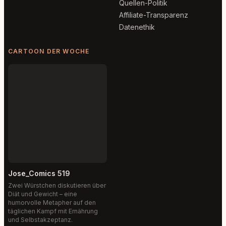
Quellen-Politik
Affiliate-Transparenz
Datenethik
CARTOON DER WOCHE
Jose_Comics 519
Zwei Würstchen diskutieren über
Diät und Gewicht – eine
humorvolle Metapher auf den
täglichen Kampf mit Ernährung
und Selbstakzeptanz.