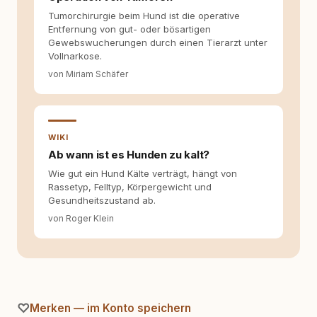
Welche Themen sind relevant? Welche
Tumorchirurgie beim Hund ist die operative
Fragen stehen dahinter? Und wie lassen sich
Entfernung von gut- oder bösartigen
Inhalte so aufbereiten, dass sie verständlich,
Gewebswucherungen durch einen Tierarzt unter
fundiert und für unsere Leser wirklich
Vollnarkose.
hilfreich sind? Ich glaube, dass Emotionen
allein nicht ausreichen. Gute Entscheidungen
von Miriam Schäfer
entstehen dort, wo Information,
Selbstreflexion und Bereitschaft zum
Hinterfragen zusammenkommen. Mit meinen
Texten möchte ich genau dazu beitragen.
WIKI
Ab wann ist es Hunden zu kalt?
Wie gut ein Hund Kälte verträgt, hängt von
Rassetyp, Felltyp, Körpergewicht und
Gesundheitszustand ab.
von Roger Klein
Merken — im Konto speichern