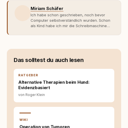
Miriam Schäfer
Ich habe schon geschrieben, noch bevor
Computer selbstverständlich wurden. Schon
als Kind habe ich mir die Schreibmaschine
meiner Eltern geschnappt und drauflos
getippt: Geschichten, Beobachtungen,
Gedanken. Hauptsache Worte. Mein Zugang
zu Hunde-Themen ist kein klassischer. Lange
Zeit war ich eher skeptisch, geprägt von
weniger guten Erfahrungen. Umso mehr hat
Das solltest du auch lesen
es mich überrascht, als ich - dank Roger -
erlebt habe, wie verantwortungsvoll und
bewusst gute Hundehaltung funktionieren
RATGEBER
kann. Dieser Perspektivwechsel begleitet
Alternative Therapien beim Hund:
meine Arbeit bis heute. Bei rundum.dog bin ich
Evidenzbasiert
als Content Managerin an vielen Stellen
von Roger Klein
beteiligt, an denen aus Ideen fertige Beiträge
werden. Ich recherchiere Themen, plane
Inhalte, schreibe Artikel, begleite Gastbeiträge
redaktionell, veröffentliche Texte und betreue
die Social-Media-Kanäle. Mein Blick richtet
WIKI
sich dabei immer auf das grosse Ganze:
Operation von Tumoren