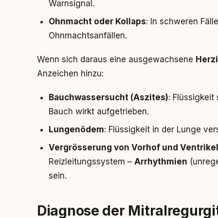
Warnsignal.
Ohnmacht oder Kollaps
: In schweren Fäll
Ohnmachtsanfällen.
Wenn sich daraus eine ausgewachsene
Herzi
Anzeichen hinzu:
Bauchwassersucht (Aszites)
: Flüssigkei
Bauch wirkt aufgetrieben.
Lungenödem
: Flüssigkeit in der Lunge v
Vergrösserung von Vorhof und Ventrike
Reizleitungssystem –
Arrhythmien
(unrege
sein.
Diagnose der Mitralregurgi