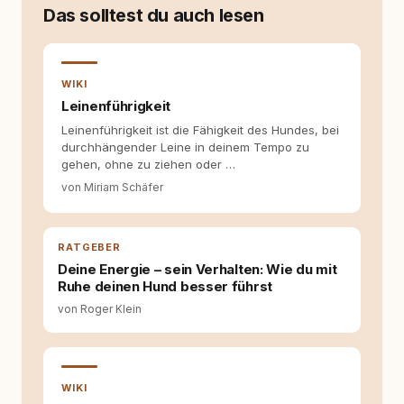
weniger guten Erfahrungen. Umso mehr hat
Das solltest du auch lesen
es mich überrascht, als ich - dank Roger -
erlebt habe, wie verantwortungsvoll und
bewusst gute Hundehaltung funktionieren
kann. Dieser Perspektivwechsel begleitet
WIKI
meine Arbeit bis heute. Bei rundum.dog bin ich
Leinenführigkeit
als Content Managerin an vielen Stellen
Leinenführigkeit ist die Fähigkeit des Hundes, bei
beteiligt, an denen aus Ideen fertige Beiträge
durchhängender Leine in deinem Tempo zu
werden. Ich recherchiere Themen, plane
gehen, ohne zu ziehen oder …
Inhalte, schreibe Artikel, begleite Gastbeiträge
redaktionell, veröffentliche Texte und betreue
von Miriam Schäfer
die Social-Media-Kanäle. Mein Blick richtet
sich dabei immer auf das grosse Ganze:
Welche Themen sind relevant? Welche
RATGEBER
Fragen stehen dahinter? Und wie lassen sich
Inhalte so aufbereiten, dass sie verständlich,
Deine Energie – sein Verhalten: Wie du mit
fundiert und für unsere Leser wirklich
Ruhe deinen Hund besser führst
hilfreich sind? Ich glaube, dass Emotionen
von Roger Klein
allein nicht ausreichen. Gute Entscheidungen
entstehen dort, wo Information,
Selbstreflexion und Bereitschaft zum
Hinterfragen zusammenkommen. Mit meinen
Texten möchte ich genau dazu beitragen.
WIKI