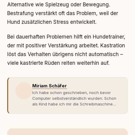
Alternative wie Spielzeug oder Bewegung.
Bestrafung verstärkt oft das Problem, weil der
Hund zusätzlichen Stress entwickelt.
Bei dauerhaften Problemen hilft ein Hundetrainer,
der mit positiver Verstärkung arbeitet. Kastration
löst das Verhalten übrigens nicht automatisch –
viele kastrierte Rüden reiten weiterhin auf.
Miriam Schäfer
Ich habe schon geschrieben, noch bevor
Computer selbstverständlich wurden. Schon
als Kind habe ich mir die Schreibmaschine
meiner Eltern geschnappt und drauflos
getippt: Geschichten, Beobachtungen,
Gedanken. Hauptsache Worte. Mein Zugang
zu Hunde-Themen ist kein klassischer. Lange
Zeit war ich eher skeptisch, geprägt von