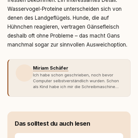
fressen bekommen. Ein interessantes Detail:
Wasservogel-Proteine unterscheiden sich von
denen des Landgeflügels. Hunde, die auf
Hühnchen reagieren, vertragen Gänsefleisch
deshalb oft ohne Probleme – das macht Gans
manchmal sogar zur sinnvollen Ausweichoption.
Miriam Schäfer
Ich habe schon geschrieben, noch bevor
Computer selbstverständlich wurden. Schon
als Kind habe ich mir die Schreibmaschine
meiner Eltern geschnappt und drauflos
getippt: Geschichten, Beobachtungen,
Gedanken. Hauptsache Worte. Mein Zugang
zu Hunde-Themen ist kein klassischer. Lange
Zeit war ich eher skeptisch, geprägt von
weniger guten Erfahrungen. Umso mehr hat
Das solltest du auch lesen
es mich überrascht, als ich - dank Roger -
erlebt habe, wie verantwortungsvoll und