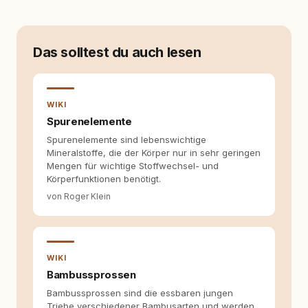
Verhaltensbiologie, Trainingsethik und
moderner Hundeerziehung
auseinanderzusetzen. Nach meiner Erfahrung
entsteht echte Bindung dort, wo Verständnis
Das solltest du auch lesen
Wissen ersetzt – nicht umgekehrt. Aus dieser
Entwicklung entstand rundum.dog – ein
Wissens- und Serviceportal für
Hundehalter:innen in Deutschland, Österreich
WIKI
und der Schweiz. Meine Überzeugung:
Spurenelemente
Tierschutz beginnt mit Wissen. Wer seinen
Hund versteht, trifft bessere Entscheidungen –
Spurenelemente sind lebenswichtige
für ein Zusammenleben, das beiden guttut.
Mineralstoffe, die der Körper nur in sehr geringen
Mengen für wichtige Stoffwechsel- und
Körperfunktionen benötigt.
von Roger Klein
WIKI
Bambussprossen
Bambussprossen sind die essbaren jungen
Triebe verschiedener Bambusarten und werden