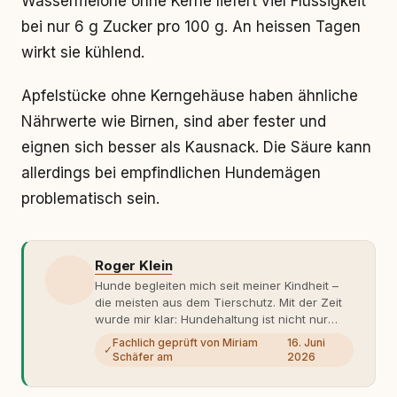
Wassermelone ohne Kerne liefert viel Flüssigkeit
bei nur 6 g Zucker pro 100 g. An heissen Tagen
wirkt sie kühlend.
Apfelstücke ohne Kerngehäuse haben ähnliche
Nährwerte wie Birnen, sind aber fester und
eignen sich besser als Kausnack. Die Säure kann
allerdings bei empfindlichen Hundemägen
problematisch sein.
Roger Klein
Hunde begleiten mich seit meiner Kindheit –
die meisten aus dem Tierschutz. Mit der Zeit
wurde mir klar: Hundehaltung ist nicht nur
Gefühl, sondern Verantwortung und
Fachlich geprüft von Miriam
16. Juni
✓
Fachwissen. Der Wendepunkt kam mit meinem
Schäfer am
2026
ersten Welpen. Plötzlich reichte Erfahrung
allein nicht mehr. Ich begann mich intensiv mit