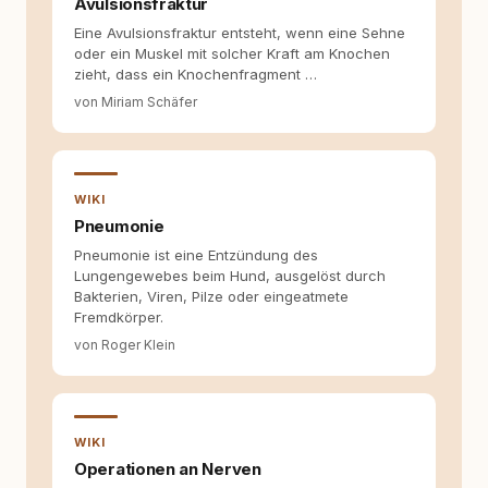
beteiligt, an denen aus Ideen fertige Beiträge
Avulsionsfraktur
werden. Ich recherchiere Themen, plane
Eine Avulsionsfraktur entsteht, wenn eine Sehne
Inhalte, schreibe Artikel, begleite Gastbeiträge
oder ein Muskel mit solcher Kraft am Knochen
redaktionell, veröffentliche Texte und betreue
zieht, dass ein Knochenfragment …
die Social-Media-Kanäle. Mein Blick richtet
von Miriam Schäfer
sich dabei immer auf das grosse Ganze:
Welche Themen sind relevant? Welche
Fragen stehen dahinter? Und wie lassen sich
Inhalte so aufbereiten, dass sie verständlich,
fundiert und für unsere Leser wirklich
WIKI
hilfreich sind? Ich glaube, dass Emotionen
Pneumonie
allein nicht ausreichen. Gute Entscheidungen
entstehen dort, wo Information,
Pneumonie ist eine Entzündung des
Selbstreflexion und Bereitschaft zum
Lungengewebes beim Hund, ausgelöst durch
Hinterfragen zusammenkommen. Mit meinen
Bakterien, Viren, Pilze oder eingeatmete
Texten möchte ich genau dazu beitragen.
Fremdkörper.
von Roger Klein
WIKI
Operationen an Nerven