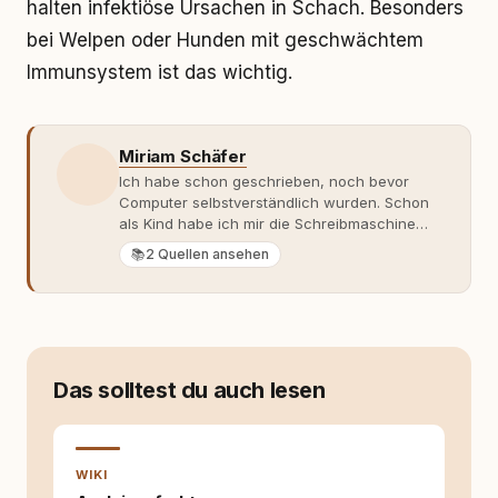
halten infektiöse Ursachen in Schach. Besonders
bei Welpen oder Hunden mit geschwächtem
Immunsystem ist das wichtig.
Miriam Schäfer
Ich habe schon geschrieben, noch bevor
Computer selbstverständlich wurden. Schon
als Kind habe ich mir die Schreibmaschine
meiner Eltern geschnappt und drauflos
📚
2 Quellen ansehen
getippt: Geschichten, Beobachtungen,
Gedanken. Hauptsache Worte. Mein Zugang
zu Hunde-Themen ist kein klassischer. Lange
Zeit war ich eher skeptisch, geprägt von
weniger guten Erfahrungen. Umso mehr hat
es mich überrascht, als ich - dank Roger -
Das solltest du auch lesen
erlebt habe, wie verantwortungsvoll und
bewusst gute Hundehaltung funktionieren
kann. Dieser Perspektivwechsel begleitet
meine Arbeit bis heute. Bei rundum.dog bin ich
WIKI
als Content Managerin an vielen Stellen