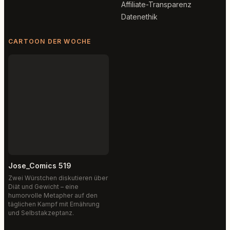
Affiliate-Transparenz
Datenethik
CARTOON DER WOCHE
Jose_Comics 519
Zwei Würstchen diskutieren über
Diät und Gewicht – eine
humorvolle Metapher auf den
täglichen Kampf mit Ernährung
und Selbstakzeptanz.