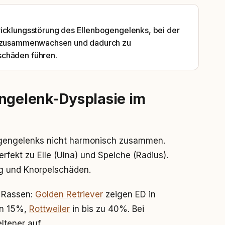
wicklungsstörung des Ellenbogengelenks, bei der
ch zusammenwachsen und dadurch zu
schäden führen.
engelenk-Dysplasie im
ogengelenks nicht harmonisch zusammen.
fekt zu Elle (Ulna) und Speiche (Radius).
ng und Knorpelschäden.
e Rassen:
Golden Retriever
zeigen ED in
in 15%,
Rottweiler
in bis zu 40%. Bei
ltener auf.