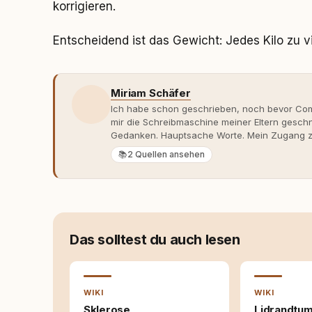
korrigieren.
Entscheidend ist das Gewicht: Jedes Kilo zu vi
Miriam Schäfer
Ich habe schon geschrieben, noch bevor Comp
mir die Schreibmaschine meiner Eltern gesch
Gedanken. Hauptsache Worte. Mein Zugang zu
eher skeptisch, geprägt von weniger guten Er
📚
2 Quellen ansehen
dank Roger - erlebt habe, wie verantwortung
Dieser Perspektivwechsel begleitet meine Arbe
Managerin an vielen Stellen beteiligt, an den
Themen, plane Inhalte, schreibe Artikel, begle
betreue die Social-Media-Kanäle. Mein Blick 
Themen sind relevant? Welche Fragen stehen d
Das solltest du auch lesen
dass sie verständlich, fundiert und für unsere
allein nicht ausreichen. Gute Entscheidungen 
Bereitschaft zum Hinterfragen zusammenkomm
WIKI
WIKI
Sklerose
Lidrandtu