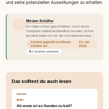
und seine potenziellen Auswirkungen zu erhalten.
Miriam Schäfer
Ich habe schon geschrieben, noch bevor
Computer selbstverständlich wurden. Schon
als Kind habe ich mir die Schreibmaschine
meiner Eltern geschnappt und drauflos
Fachlich geprüft von Miriam
23. Juli
✓
getippt: Geschichten, Beobachtungen,
Schäfer am
2026
Gedanken. Hauptsache Worte. Mein Zugang
📚
3 Quellen ansehen
zu Hunde-Themen ist kein klassischer. Lange
Zeit war ich eher skeptisch, geprägt von
weniger guten Erfahrungen. Umso mehr hat
es mich überrascht, als ich - dank Roger -
erlebt habe, wie verantwortungsvoll und
bewusst gute Hundehaltung funktionieren
Das solltest du auch lesen
kann. Dieser Perspektivwechsel begleitet
meine Arbeit bis heute. Bei rundum.dog bin ich
als Content Managerin an vielen Stellen
beteiligt, an denen aus Ideen fertige Beiträge
WIKI
werden. Ich recherchiere Themen, plane
Inhalte, schreibe Artikel, begleite Gastbeiträge
Ab wann ist es Hunden zu kalt?