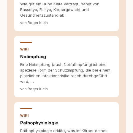
redaktionell, veröffentliche Texte und betreue
Wie gut ein Hund Kälte verträgt, hängt von
die Social-Media-Kanäle. Mein Blick richtet
Rassetyp, Felltyp, Körpergewicht und
sich dabei immer auf das grosse Ganze:
Gesundheitszustand ab.
Welche Themen sind relevant? Welche
von Roger Klein
Fragen stehen dahinter? Und wie lassen sich
Inhalte so aufbereiten, dass sie verständlich,
fundiert und für unsere Leser wirklich
hilfreich sind? Ich glaube, dass Emotionen
allein nicht ausreichen. Gute Entscheidungen
WIKI
entstehen dort, wo Information,
Notimpfung
Selbstreflexion und Bereitschaft zum
Hinterfragen zusammenkommen. Mit meinen
Eine Notimpfung (auch Notfallimpfung) ist eine
Texten möchte ich genau dazu beitragen.
spezielle Form der Schutzimpfung, die bei einem
plötzlichen Infektionsrisiko rasch durchgeführt
wird, …
von Roger Klein
WIKI
Pathophysiologie
Pathophysiologie erklärt, was im Körper deines