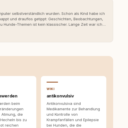
uter selbstverständlich wurden. Schon als Kind habe ich
nappt und drauflos getippt: Geschichten, Beobachtungen,
 Hunde-Themen ist kein klassischer. Lange Zeit war ich
fahrungen. Umso mehr hat es mich überrascht, als ich -
svoll und bewusst gute Hundehaltung funktionieren kann.
it bis heute. Bei rundum.dog bin ich als Content
en aus Ideen fertige Beiträge werden. Ich recherchiere
ite Gastbeiträge redaktionell, veröffentliche Texte und
richtet sich dabei immer auf das grosse Ganze: Welche
ahinter? Und wie lassen sich Inhalte so aufbereiten,
 Leser wirklich hilfreich sind? Ich glaube, dass Emotionen
entstehen dort, wo Information, Selbstreflexion und
en. Mit meinen Texten möchte ich genau dazu beitragen.
WIKI
hwerden
antikonvulsiv
erden beim
Antikonvulsiva sind
eränderungen
Medikamente zur Behandlung
 Atmung, die
und Kontrolle von
 Hecheln bis zu
Krampfanfällen und Epilepsie
ot reichen
bei Hunden, die die