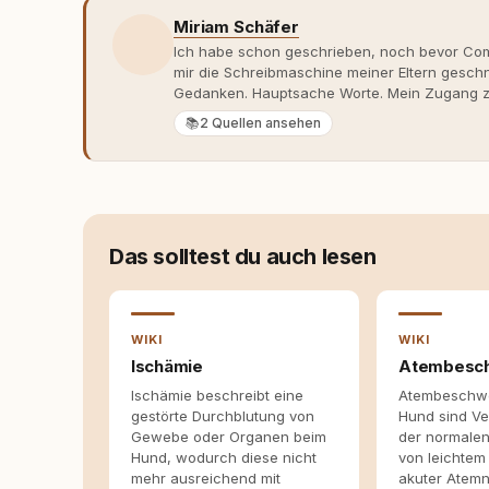
Miriam Schäfer
Ich habe schon geschrieben, noch bevor Comp
mir die Schreibmaschine meiner Eltern gesch
Gedanken. Hauptsache Worte. Mein Zugang zu
eher skeptisch, geprägt von weniger guten Er
📚
2 Quellen ansehen
dank Roger - erlebt habe, wie verantwortung
Dieser Perspektivwechsel begleitet meine Arbe
Managerin an vielen Stellen beteiligt, an den
Themen, plane Inhalte, schreibe Artikel, begle
betreue die Social-Media-Kanäle. Mein Blick 
Themen sind relevant? Welche Fragen stehen d
Das solltest du auch lesen
dass sie verständlich, fundiert und für unsere
allein nicht ausreichen. Gute Entscheidungen 
Bereitschaft zum Hinterfragen zusammenkomm
WIKI
WIKI
Ischämie
Atembesc
Ischämie beschreibt eine
Atembeschw
gestörte Durchblutung von
Hund sind V
Gewebe oder Organen beim
der normalen
Hund, wodurch diese nicht
von leichtem
mehr ausreichend mit
akuter Atemn