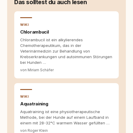
Das solltest du auch lesen
entsteht echte Bindung dort, wo Verständnis
Wissen ersetzt – nicht umgekehrt. Aus dieser
Entwicklung entstand rundum.dog – ein
Wissens- und Serviceportal für
WIKI
Hundehalter:innen in Deutschland, Österreich
und der Schweiz. Meine Überzeugung:
Chlorambucil
Tierschutz beginnt mit Wissen. Wer seinen
Chlorambucil ist ein alkylierendes
Hund versteht, trifft bessere Entscheidungen –
Chemotherapeutikum, das in der
für ein Zusammenleben, das beiden guttut.
Veterinärmedizin zur Behandlung von
Krebserkrankungen und autoimmunen Störungen
bei Hunden …
von Miriam Schäfer
WIKI
Aquatraining
Aquatraining ist eine physiotherapeutische
Methode, bei der Hunde auf einem Laufband in
einem mit 28-32°C warmem Wasser gefüllten …
von Roger Klein