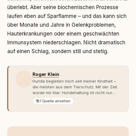
überlebt. Aber seine biochemischen Prozesse
laufen eben auf Sparflamme – und das kann sich
über Monate und Jahre in Gelenkproblemen,
Hauterkrankungen oder einem geschwächten
Immunsystem niederschlagen. Nicht dramatisch
auf einen Schlag, sondern still und stetig.
Roger Klein
Hunde begleiten mich seit meiner Kindheit –
die meisten aus dem Tierschutz. Mit der Zeit
wurde mir klar: Hundehaltung ist nicht nur
Gefühl, sondern Verantwortung und
📚
1 Quelle ansehen
Fachwissen. Der Wendepunkt kam mit meinem
ersten Welpen. Plötzlich reichte Erfahrung
allein nicht mehr. Ich begann mich intensiv mit
Verhaltensbiologie, Trainingsethik und
moderner Hundeerziehung
auseinanderzusetzen. Nach meiner Erfahrung