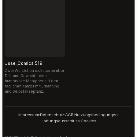
Jose_Comics 519
Zwei Würstchen diskutieren über
Diät und Gewicht – eine
humorvolle Metapher auf den
täglichen Kampf mit Ernährung
und Selbstakzeptanz.
Impressum
·
Datenschutz
·
AGB
·
Nutzungsbedingungen
·
Haftungsausschluss
·
Cookies