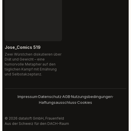
Jose_Comics 519
Zwei Würstchen diskutieren über
Diät und Gewicht – eine
humorvolle Metapher auf den
täglichen Kampf mit Ernährung
und Selbstakzeptanz.
Impressum
·
Datenschutz
·
AGB
·
Nutzungsbedingungen
·
Haftungsausschluss
·
Cookies
© 2026 dataloft GmbH, Frauenfeld
Aus der Schweiz für den DACH-Raum