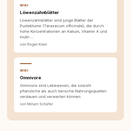
die Social-Media-Kanäle. Mein Blick richtet
WIKI
sich dabei immer auf das grosse Ganze:
Löwenzahnblätter
Welche Themen sind relevant? Welche
Löwenzahnblätter sind junge Blätter der
Fragen stehen dahinter? Und wie lassen sich
Pusteblume (Taraxacum officinale), die durch
Inhalte so aufbereiten, dass sie verständlich,
hohe Konzentrationen an Kalium, Vitamin A und
fundiert und für unsere Leser wirklich
Inulin …
hilfreich sind? Ich glaube, dass Emotionen
allein nicht ausreichen. Gute Entscheidungen
von Roger Klein
entstehen dort, wo Information,
Selbstreflexion und Bereitschaft zum
Hinterfragen zusammenkommen. Mit meinen
Texten möchte ich genau dazu beitragen.
WIKI
Omnivore
Omnivore sind Lebewesen, die sowohl
pflanzliche als auch tierische Nahrungsquellen
verdauen und verwerten können.
von Miriam Schäfer