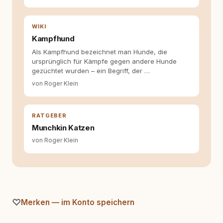
Hund versteht, trifft bessere Entscheidungen –
für ein Zusammenleben, das beiden guttut.
WIKI
Kampfhund
Als Kampfhund bezeichnet man Hunde, die
ursprünglich für Kämpfe gegen andere Hunde
gezüchtet wurden – ein Begriff, der …
von Roger Klein
RATGEBER
Munchkin Katzen
von Roger Klein
Merken — im Konto speichern