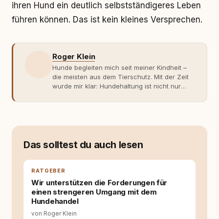
ihren Hund ein deutlich selbstständigeres Leben
führen können. Das ist kein kleines Versprechen.
Roger Klein
Hunde begleiten mich seit meiner Kindheit –
die meisten aus dem Tierschutz. Mit der Zeit
wurde mir klar: Hundehaltung ist nicht nur
Gefühl, sondern Verantwortung und
Fachwissen. Der Wendepunkt kam mit meinem
ersten Welpen. Plötzlich reichte Erfahrung
allein nicht mehr. Ich begann mich intensiv mit
Verhaltensbiologie, Trainingsethik und
moderner Hundeerziehung
Das solltest du auch lesen
auseinanderzusetzen. Nach meiner Erfahrung
entsteht echte Bindung dort, wo Verständnis
Wissen ersetzt – nicht umgekehrt. Aus dieser
RATGEBER
Entwicklung entstand rundum.dog – ein
Wir unterstützen die Forderungen für
Wissens- und Serviceportal für
einen strengeren Umgang mit dem
Hundehalter:innen in Deutschland, Österreich
Hundehandel
und der Schweiz. Meine Überzeugung:
von Roger Klein
Tierschutz beginnt mit Wissen. Wer seinen