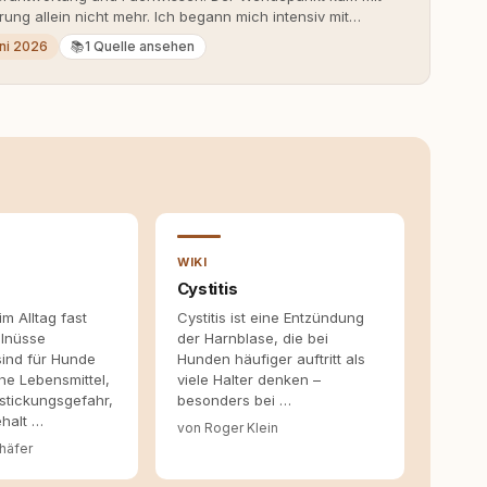
rung allein nicht mehr. Ich begann mich intensiv mit
erner Hundeerziehung auseinanderzusetzen. Nach meiner
uni 2026
📚
1 Quelle ansehen
rständnis Wissen ersetzt – nicht umgekehrt. Aus dieser
s- und Serviceportal für Hundehalter:innen in
ine Überzeugung: Tierschutz beginnt mit Wissen. Wer
idungen – für ein Zusammenleben, das beiden guttut.
WIKI
Cystitis
m Alltag fast
Cystitis ist eine Entzündung
alnüsse
der Harnblase, die bei
sind für Hunde
Hunden häufiger auftritt als
he Lebensmittel,
viele Halter denken –
stickungsgefahr,
besonders bei …
halt …
von Roger Klein
häfer