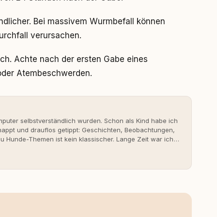
dlicher. Bei massivem Wurmbefall können
rchfall verursachen.
ich. Achte nach der ersten Gabe eines
 oder Atembeschwerden.
uter selbstverständlich wurden. Schon als Kind habe ich
nappt und drauflos getippt: Geschichten, Beobachtungen,
 Hunde-Themen ist kein klassischer. Lange Zeit war ich
fahrungen. Umso mehr hat es mich überrascht, als ich -
svoll und bewusst gute Hundehaltung funktionieren kann.
it bis heute. Bei rundum.dog bin ich als Content
en aus Ideen fertige Beiträge werden. Ich recherchiere
ite Gastbeiträge redaktionell, veröffentliche Texte und
richtet sich dabei immer auf das grosse Ganze: Welche
ahinter? Und wie lassen sich Inhalte so aufbereiten,
 Leser wirklich hilfreich sind? Ich glaube, dass Emotionen