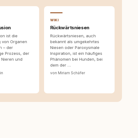
entstehen dort, wo Information, Selbstreflexion und
en. Mit meinen Texten möchte ich genau dazu beitragen.
WIKI
usion
Rückwärtsniesen
on ist die
Rückwärtsniesen, auch
g von Organen
bekannt als umgekehrtes
 – der
Niesen oder Paroxysmale
ge Prozess, der
Inspiration, ist ein häufiges
, Nieren und
Phänomen bei Hunden, bei
dem der …
in
von Miriam Schäfer