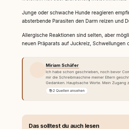
Junge oder schwache Hunde reagieren empfin
absterbende Parasiten den Darm reizen und Du
Allergische Reaktionen sind selten, aber mögl
neuen Präparats auf Juckreiz, Schwellungen
Miriam Schäfer
Ich habe schon geschrieben, noch bevor Comp
mir die Schreibmaschine meiner Eltern gesch
Gedanken. Hauptsache Worte. Mein Zugang zu
eher skeptisch, geprägt von weniger guten Er
📚
2 Quellen ansehen
dank Roger - erlebt habe, wie verantwortung
Dieser Perspektivwechsel begleitet meine Arbe
Managerin an vielen Stellen beteiligt, an den
Themen, plane Inhalte, schreibe Artikel, begle
betreue die Social-Media-Kanäle. Mein Blick 
Themen sind relevant? Welche Fragen stehen d
Das solltest du auch lesen
dass sie verständlich, fundiert und für unsere