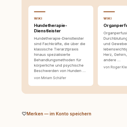
allein nicht ausreichen. Gute Entscheidungen 
Bereitschaft zum Hinterfragen zusammenkomm
WIKI
WIKI
Hundetherapie-
Organperf
Dienstleister
Organperfusi
Hundetherapie-Dienstleister
Durchblutun
sind Fachkräfte, die über die
und Geweben
klassische Tierarztpraxis
lebenswichti
hinaus spezialisierte
Herz, Gehirn
Behandlungsmethoden für
andere …
körperliche und psychische
von Roger Kle
Beschwerden von Hunden …
von Miriam Schäfer
Merken — im Konto speichern