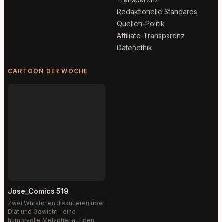
Redaktionelle Standards
Quellen-Politik
Affiliate-Transparenz
Datenethik
CARTOON DER WOCHE
Jose_Comics 519
Zwei Würstchen diskutieren über
Diät und Gewicht – eine
humorvolle Metapher auf den