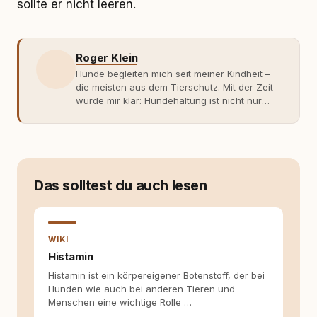
sollte er nicht leeren.
Roger Klein
Hunde begleiten mich seit meiner Kindheit –
die meisten aus dem Tierschutz. Mit der Zeit
wurde mir klar: Hundehaltung ist nicht nur
Gefühl, sondern Verantwortung und
Fachwissen. Der Wendepunkt kam mit meinem
ersten Welpen. Plötzlich reichte Erfahrung
allein nicht mehr. Ich begann mich intensiv mit
Verhaltensbiologie, Trainingsethik und
moderner Hundeerziehung
Das solltest du auch lesen
auseinanderzusetzen. Nach meiner Erfahrung
entsteht echte Bindung dort, wo Verständnis
Wissen ersetzt – nicht umgekehrt. Aus dieser
Entwicklung entstand rundum.dog – ein
WIKI
Wissens- und Serviceportal für
Histamin
Hundehalter:innen in Deutschland, Österreich
Histamin ist ein körpereigener Botenstoff, der bei
und der Schweiz. Meine Überzeugung:
Hunden wie auch bei anderen Tieren und
Tierschutz beginnt mit Wissen. Wer seinen
Menschen eine wichtige Rolle …
Hund versteht, trifft bessere Entscheidungen –
für ein Zusammenleben, das beiden guttut.