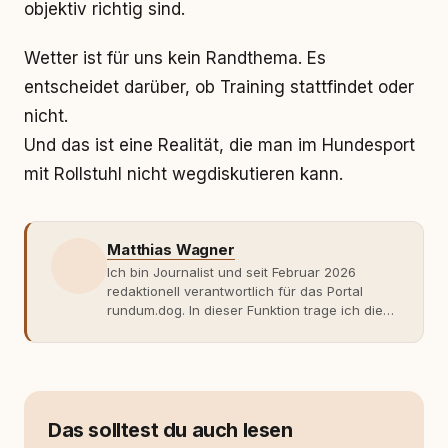
objektiv richtig sind.
Wetter ist für uns kein Randthema. Es
entscheidet darüber, ob Training stattfindet oder
nicht.
Und das ist eine Realität, die man im Hundesport
mit Rollstuhl nicht wegdiskutieren kann.
Matthias Wagner
Ich bin Journalist und seit Februar 2026
redaktionell verantwortlich für das Portal
rundum.dog. In dieser Funktion trage ich die
journalistische Verantwortung für die
inhaltliche Ausrichtung, die redaktionelle
Qualität sowie die Veröffentlichung der
Beiträge. Meine Arbeit ist geprägt von einer
sachlichen, faktenbasierten
Herangehensweise und dem Anspruch, auch
Das solltest du auch lesen
komplexe oder kontrovers diskutierte Themen