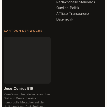
Redaktionelle Standards
Quellen-Politik
Affiliate-Transparenz
Datenethik
CARTOON DER WOCHE
Jose_Comics 519
Zwei Würstchen diskutieren über
Diät und Gewicht – eine
humorvolle Metapher auf den
täglichen Kampf mit Ernährung