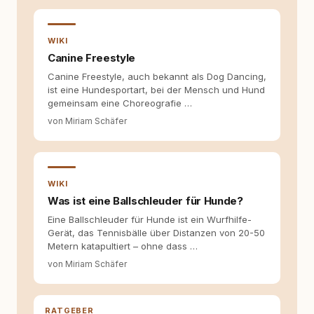
nachvollziehbar und differenziert
einzuordnen. Mich interessiert weniger das
Idealbild als die praktische Realität: Wie
WIKI
funktionieren Strukturen im Alltag tatsächlich?
Canine Freestyle
Wo entstehen Barrieren – offen oder
Canine Freestyle, auch bekannt als Dog Dancing,
unbewusst? Und wie lassen sich
ist eine Hundesportart, bei der Mensch und Hund
Zusammenhänge verständlich darstellen,
gemeinsam eine Choreografie …
ohne sie zu vereinfachen oder zu verkürzen?
Thematisch bewege ich mich an der
von Miriam Schäfer
Schnittstelle von Hundehaltung, Hundesport
und gesellschaftlichen Fragestellungen. Ein
besonderer Schwerpunkt liegt auf
Hundetraining und Hundesport unter realen
Bedingungen. Ich bin ein Mensch mit
WIKI
Handicap und nutze einen Rollstuhl. Eigene
Was ist eine Ballschleuder für Hunde?
Alltagserfahrungen fließen in die Arbeit ein,
Eine Ballschleuder für Hunde ist ein Wurfhilfe-
ohne sie zum Maßstab zu machen. Über das
Gerät, das Tennisbälle über Distanzen von 20-50
Leben und Training mit meinem Hund Carl
Metern katapultiert – ohne dass …
veröffentliche ich bei rundum.dog regelmäßig
Kolumnen, jeweils mittwochs und samstags.
von Miriam Schäfer
Im Fokus stehen dabei Fragen nach
Verantwortlichkeit, Trainingspraxis,
Belastbarkeit von Konzepten und dem
RATGEBER