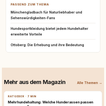
Herausgeber verstehen wir rundum.dog als
PASSEND ZUM THEMA
journalistisches Magazin für
Hundehalterinnen und Hundehalter aus
Mönchengladbach für Naturliebhaber und
unterschiedlichen Lebensrealitäten und mit
Sehenswürdigkeiten-Fans
unterschiedlichen Anforderungen. Tierschutz
ist dabei eine zentrale Leitlinie der
Hundesportkleidung bietet jedem Hundehalter
redaktionellen Arbeit und wird als
erweiterte Vorteile
Verantwortung verstanden, die Fachlichkeit,
Alltagstauglichkeit und Praxisbezug verbindet.
Ziel des Magazins ist es, Orientierung zu
Ottoberg: Die Erhebung und ihre Bedeutung
bieten und dazu beizutragen, dass Mensch
und Hund als Team verlässlich und nachhaltig
zusammenarbeiten – im Alltag, im Training
und im Sport.
Mehr aus dem Magazin
Alle Themen →
RATGEBER · 7 MIN
Mehrhundehaltung: Welche Hunderassen passen