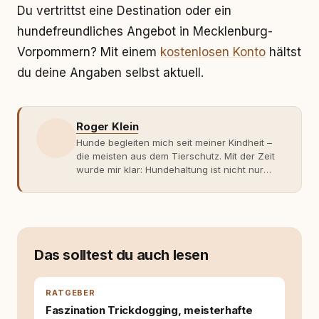
Du vertrittst eine Destination oder ein
hundefreundliches Angebot in Mecklenburg-
Vorpommern? Mit einem
kostenlosen Konto
hältst
du deine Angaben selbst aktuell.
Roger Klein
Hunde begleiten mich seit meiner Kindheit –
die meisten aus dem Tierschutz. Mit der Zeit
wurde mir klar: Hundehaltung ist nicht nur
Gefühl, sondern Verantwortung und
Fachwissen. Der Wendepunkt kam mit meinem
ersten Welpen. Plötzlich reichte Erfahrung
allein nicht mehr. Ich begann mich intensiv mit
Verhaltensbiologie, Trainingsethik und
moderner Hundeerziehung
Das solltest du auch lesen
auseinanderzusetzen. Nach meiner Erfahrung
entsteht echte Bindung dort, wo Verständnis
Wissen ersetzt – nicht umgekehrt. Aus dieser
RATGEBER
Entwicklung entstand rundum.dog – ein
Faszination Trickdogging, meisterhafte
Wissens- und Serviceportal für