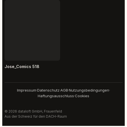
Jose_Comics 518
Impressum
·
Datenschutz
·
AGB
·
Nutzungsbedingungen
·
Haftungsausschluss
·
Cookies
© 2026 dataloft GmbH, Frauenfeld
Aus der Schweiz für den DACH-Raum