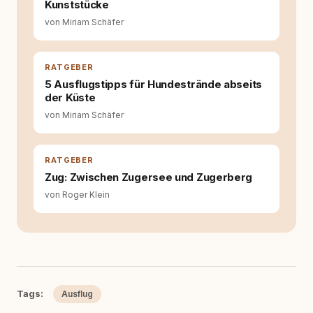
Kunststücke
Hundehalter:innen in Deutschland, Österreich
von Miriam Schäfer
und der Schweiz. Meine Überzeugung:
Tierschutz beginnt mit Wissen. Wer seinen
Hund versteht, trifft bessere Entscheidungen –
für ein Zusammenleben, das beiden guttut.
RATGEBER
5 Ausflugstipps für Hundestrände abseits
der Küste
von Miriam Schäfer
RATGEBER
Zug: Zwischen Zugersee und Zugerberg
von Roger Klein
Tags:
Ausflug