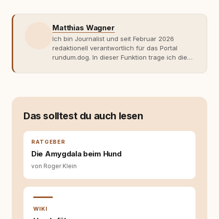
Matthias Wagner
Ich bin Journalist und seit Februar 2026
redaktionell verantwortlich für das Portal
rundum.dog. In dieser Funktion trage ich die
journalistische Verantwortung für die
inhaltliche Ausrichtung, die redaktionelle
Qualität sowie die Veröffentlichung der
Beiträge. Meine Arbeit ist geprägt von einer
sachlichen, faktenbasierten
Herangehensweise und dem Anspruch, auch
Das solltest du auch lesen
komplexe oder kontrovers diskutierte Themen
nachvollziehbar und differenziert
einzuordnen. Mich interessiert weniger das
RATGEBER
Idealbild als die praktische Realität: Wie
Die Amygdala beim Hund
funktionieren Strukturen im Alltag tatsächlich?
von Roger Klein
Wo entstehen Barrieren – offen oder
unbewusst? Und wie lassen sich
Zusammenhänge verständlich darstellen,
ohne sie zu vereinfachen oder zu verkürzen?
Thematisch bewege ich mich an der
WIKI
Schnittstelle von Hundehaltung, Hundesport