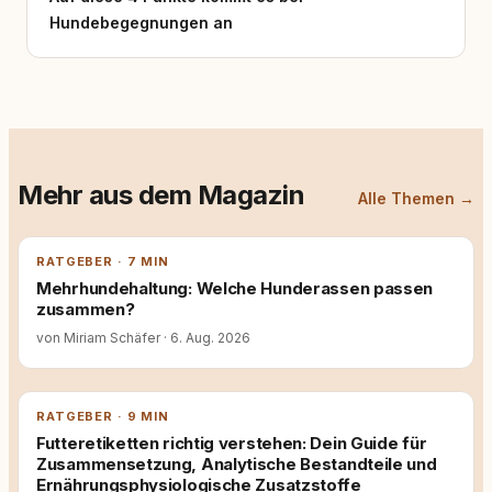
bieten und dazu beizutragen, dass Mensch
Hundebegegnungen an
und Hund als Team verlässlich und nachhaltig
zusammenarbeiten – im Alltag, im Training
und im Sport.
Mehr aus dem Magazin
Alle Themen →
RATGEBER · 7 MIN
Mehrhundehaltung: Welche Hunderassen passen
zusammen?
von Miriam Schäfer
·
6. Aug. 2026
RATGEBER · 9 MIN
Futteretiketten richtig verstehen: Dein Guide für
Zusammensetzung, Analytische Bestandteile und
Ernährungsphysiologische Zusatzstoffe