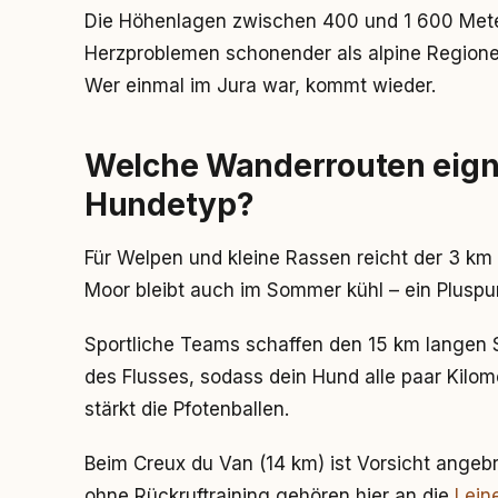
Die Höhenlagen zwischen 400 und 1 600 Meter
Herzproblemen schonender als alpine Regionen
Wer einmal im Jura war, kommt wieder.
Welche Wanderrouten eign
Hundetyp?
Für Welpen und kleine Rassen reicht der 3 k
Moor bleibt auch im Sommer kühl – ein Pluspun
Sportliche Teams schaffen den 15 km langen S
des Flusses, sodass dein Hund alle paar Kilom
stärkt die Pfotenballen.
Beim Creux du Van (14 km) ist Vorsicht angebr
ohne Rückruftraining gehören hier an die
Lein