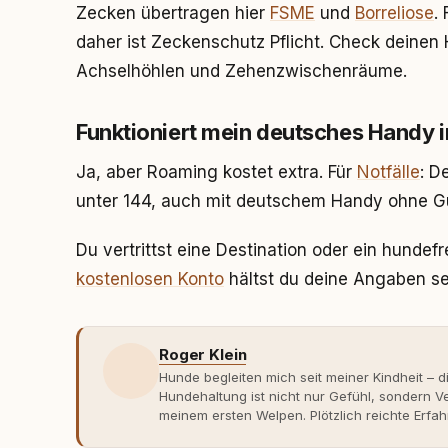
Zecken übertragen hier
FSME
und
Borreliose
.
daher ist Zeckenschutz Pflicht. Check deine
Achselhöhlen und Zehenzwischenräume.
Funktioniert mein deutsches Handy 
Ja, aber Roaming kostet extra. Für
Notfälle
: D
unter 144, auch mit deutschem Handy ohne G
Du vertrittst eine Destination oder ein hunde
kostenlosen Konto
hältst du deine Angaben sel
Roger Klein
Hunde begleiten mich seit meiner Kindheit – d
Hundehaltung ist nicht nur Gefühl, sondern
meinem ersten Welpen. Plötzlich reichte Erfah
Verhaltensbiologie, Trainingsethik und mod