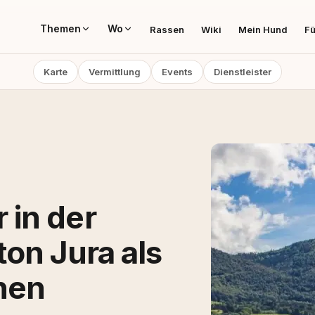
Themen
Wo
Rassen
Wiki
Mein Hund
Fü
Karte
Vermittlung
Events
Dienstleister
in der
on Jura als
nen