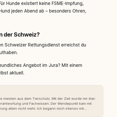
 Für Hunde existiert keine FSME-Impfung,
n Hund jeden Abend ab – besonders Ohren,
in der Schweiz?
en Schweizer Rettungsdienst erreichst du
uthaben.
freundliches Angebot im Jura? Mit einem
bst aktuell.
ie meisten aus dem Tierschutz. Mit der Zeit wurde mir klar:
 Verantwortung und Fachwissen. Der Wendepunkt kam mit
rung allein nicht mehr. Ich begann mich intensiv mit
erner Hundeerziehung auseinanderzusetzen. Nach meiner