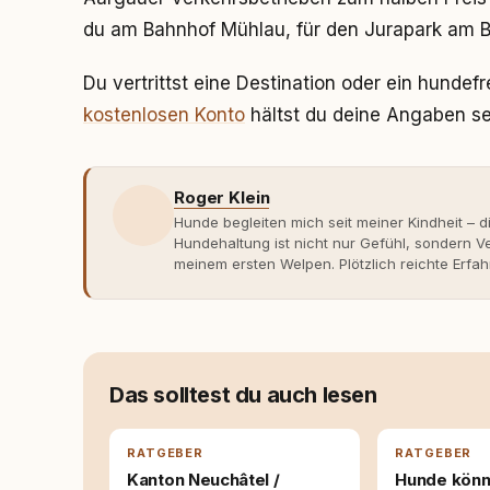
du am Bahnhof Mühlau, für den Jurapark am B
Du vertrittst eine Destination oder ein hunde
kostenlosen Konto
hältst du deine Angaben sel
Roger Klein
Hunde begleiten mich seit meiner Kindheit – d
Hundehaltung ist nicht nur Gefühl, sondern
meinem ersten Welpen. Plötzlich reichte Erfah
Verhaltensbiologie, Trainingsethik und mod
Erfahrung entsteht echte Bindung dort, wo Ve
Entwicklung entstand rundum.dog – ein Wissen
Deutschland, Österreich und der Schweiz. Me
seinen Hund versteht, trifft bessere Entsche
Das solltest du auch lesen
RATGEBER
RATGEBER
Kanton Neuchâtel /
Hunde könn