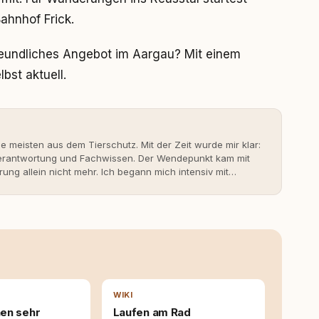
ahnhof Frick.
freundliches Angebot im Aargau? Mit einem
bst aktuell.
ie meisten aus dem Tierschutz. Mit der Zeit wurde mir klar:
 Verantwortung und Fachwissen. Der Wendepunkt kam mit
rung allein nicht mehr. Ich begann mich intensiv mit
erner Hundeerziehung auseinanderzusetzen. Nach meiner
rständnis Wissen ersetzt – nicht umgekehrt. Aus dieser
s- und Serviceportal für Hundehalter:innen in
ine Überzeugung: Tierschutz beginnt mit Wissen. Wer
idungen – für ein Zusammenleben, das beiden guttut.
WIKI
en sehr
Laufen am Rad