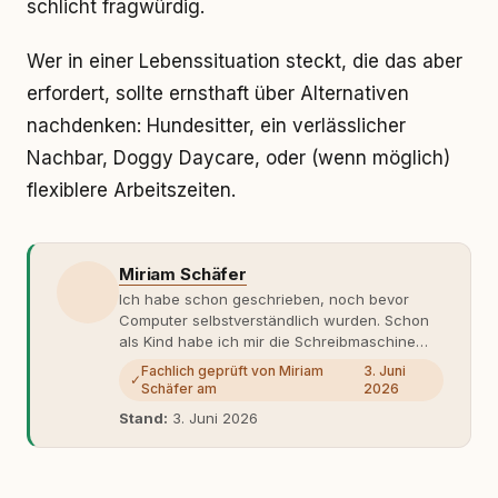
schlicht fragwürdig.
Wer in einer Lebenssituation steckt, die das aber
erfordert, sollte ernsthaft über Alternativen
nachdenken: Hundesitter, ein verlässlicher
Nachbar, Doggy Daycare, oder (wenn möglich)
flexiblere Arbeitszeiten.
Miriam Schäfer
Ich habe schon geschrieben, noch bevor
Computer selbstverständlich wurden. Schon
als Kind habe ich mir die Schreibmaschine
meiner Eltern geschnappt und drauflos
Fachlich geprüft von Miriam
3. Juni
✓
getippt: Geschichten, Beobachtungen,
Schäfer am
2026
Gedanken. Hauptsache Worte. Mein Zugang
Stand:
3. Juni 2026
zu Hunde-Themen ist kein klassischer. Lange
Zeit war ich eher skeptisch, geprägt von
weniger guten Erfahrungen. Umso mehr hat
es mich überrascht, als ich - dank Roger -