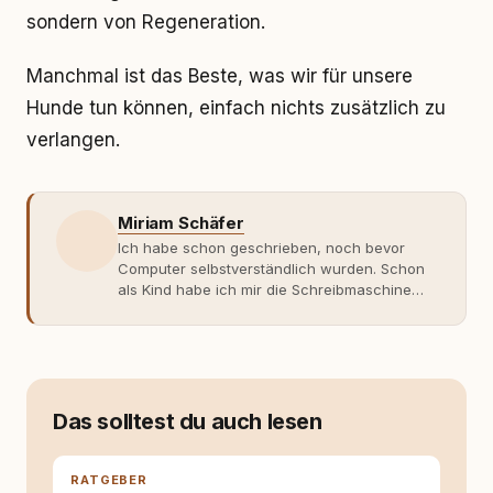
sondern von Regeneration.
Manchmal ist das Beste, was wir für unsere
Hunde tun können, einfach nichts zusätzlich zu
verlangen.
Miriam Schäfer
Ich habe schon geschrieben, noch bevor
Computer selbstverständlich wurden. Schon
als Kind habe ich mir die Schreibmaschine
meiner Eltern geschnappt und drauflos
getippt: Geschichten, Beobachtungen,
Gedanken. Hauptsache Worte. Mein Zugang
zu Hunde-Themen ist kein klassischer. Lange
Zeit war ich eher skeptisch, geprägt von
weniger guten Erfahrungen. Umso mehr hat
Das solltest du auch lesen
es mich überrascht, als ich - dank Roger -
erlebt habe, wie verantwortungsvoll und
bewusst gute Hundehaltung funktionieren
RATGEBER