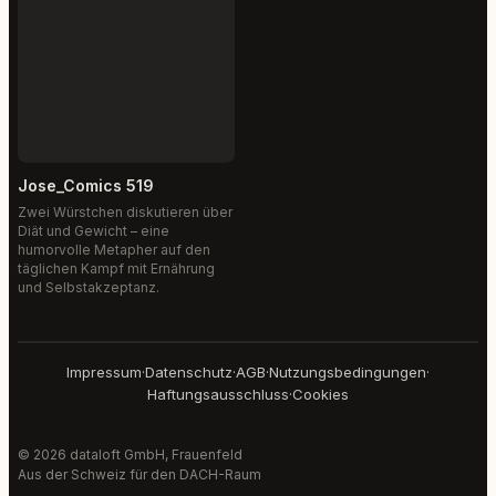
Jose_Comics 519
Zwei Würstchen diskutieren über
Diät und Gewicht – eine
humorvolle Metapher auf den
täglichen Kampf mit Ernährung
und Selbstakzeptanz.
Impressum
·
Datenschutz
·
AGB
·
Nutzungsbedingungen
·
Haftungsausschluss
·
Cookies
© 2026 dataloft GmbH, Frauenfeld
Aus der Schweiz für den DACH-Raum