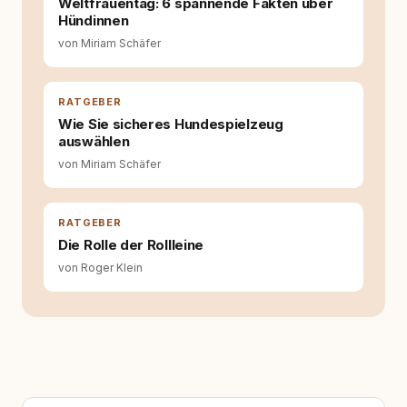
Weltfrauentag: 6 spannende Fakten über
Wissens- und Serviceportal für
Hündinnen
Hundehalter:innen in Deutschland, Österreich
von Miriam Schäfer
und der Schweiz. Meine Überzeugung:
Tierschutz beginnt mit Wissen. Wer seinen
Hund versteht, trifft bessere Entscheidungen –
für ein Zusammenleben, das beiden guttut.
RATGEBER
Wie Sie sicheres Hundespielzeug
auswählen
von Miriam Schäfer
RATGEBER
Die Rolle der Rollleine
von Roger Klein