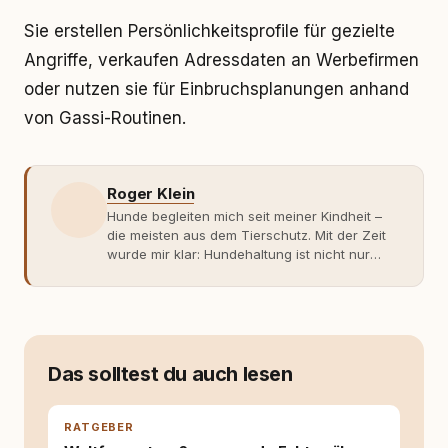
Sie erstellen Persönlichkeitsprofile für gezielte
Angriffe, verkaufen Adressdaten an Werbefirmen
oder nutzen sie für Einbruchsplanungen anhand
von Gassi-Routinen.
Roger Klein
Hunde begleiten mich seit meiner Kindheit –
die meisten aus dem Tierschutz. Mit der Zeit
wurde mir klar: Hundehaltung ist nicht nur
Gefühl, sondern Verantwortung und
Fachwissen. Der Wendepunkt kam mit meinem
ersten Welpen. Plötzlich reichte Erfahrung
allein nicht mehr. Ich begann mich intensiv mit
Verhaltensbiologie, Trainingsethik und
moderner Hundeerziehung
Das solltest du auch lesen
auseinanderzusetzen. Nach meiner Erfahrung
entsteht echte Bindung dort, wo Verständnis
Wissen ersetzt – nicht umgekehrt. Aus dieser
RATGEBER
Entwicklung entstand rundum.dog – ein