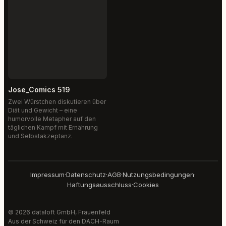
Jose_Comics 519
Zwei Würstchen diskutieren über
Diät und Gewicht – eine
humorvolle Metapher auf den
täglichen Kampf mit Ernährung
und Selbstakzeptanz.
Impressum
·
Datenschutz
·
AGB
·
Nutzungsbedingungen
·
Haftungsausschluss
·
Cookies
© 2026 dataloft GmbH, Frauenfeld
Aus der Schweiz für den DACH-Raum