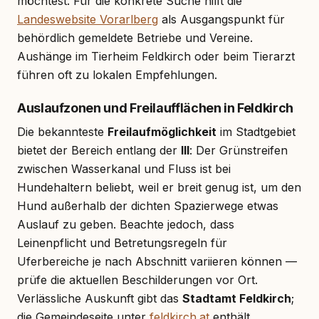
möchtest. Für die konkrete Suche hilft die
Landeswebsite Vorarlberg
als Ausgangspunkt für
behördlich gemeldete Betriebe und Vereine.
Aushänge im Tierheim Feldkirch oder beim Tierarzt
führen oft zu lokalen Empfehlungen.
Auslaufzonen und Freilaufflächen in Feldkirch
Die bekannteste
Freilaufmöglichkeit
im Stadtgebiet
bietet der Bereich entlang der
Ill
: Der Grünstreifen
zwischen Wasserkanal und Fluss ist bei
Hundehaltern beliebt, weil er breit genug ist, um den
Hund außerhalb der dichten Spazierwege etwas
Auslauf zu geben. Beachte jedoch, dass
Leinenpflicht und Betretungsregeln für
Uferbereiche je nach Abschnitt variieren können —
prüfe die aktuellen Beschilderungen vor Ort.
Verlässliche Auskunft gibt das
Stadtamt Feldkirch
;
die Gemeindeseite unter
feldkirch.at
enthält