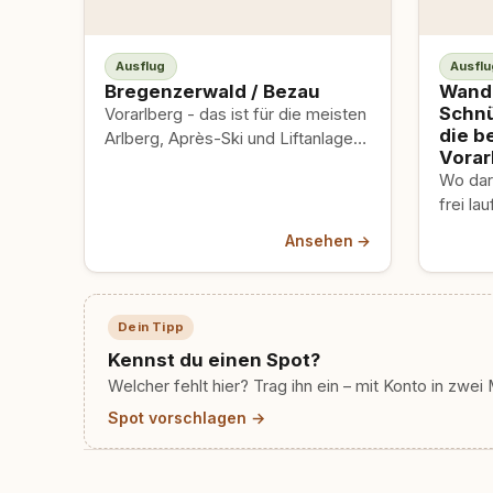
Ausflug
Ausflu
Bregenzerwald / Bezau
Wande
Schnü
Vorarlberg - das ist für die meisten
die b
Arlberg, Après-Ski und Liftanlagen.
Vorar
Der Bregenzerwald liegt daneben
Wo darf
und interessiert sich…
frei la
Wander
Ansehen →
hundet
getest
Kosten
Bergen
Dein Tipp
Kennst du einen Spot?
Welcher fehlt hier? Trag ihn ein – mit Konto in zwei 
Spot vorschlagen →