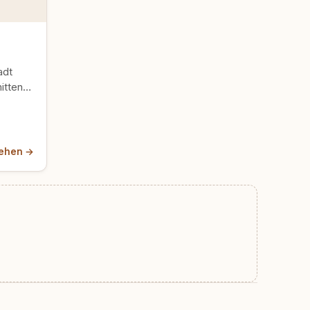
adt
itten
oß,
ehen →