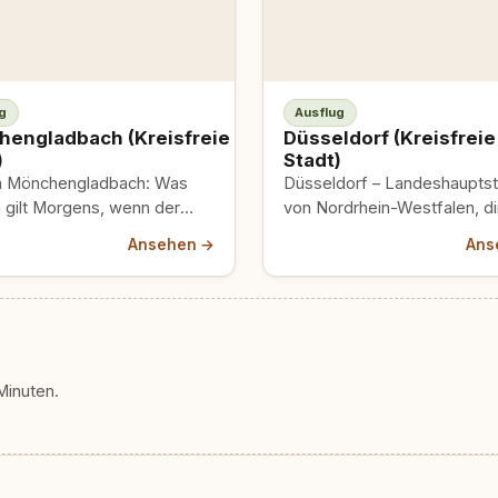
g
Ausflug
engladbach (Kreisfreie
Düsseldorf (Kreisfreie
)
Stadt)
n Mönchengladbach: Was
Düsseldorf – Landeshauptst
h gilt Morgens, wenn der
von Nordrhein-Westfalen, di
Nebel noch über der Niers
am Rhein gelegen – ist eine 
Ansehen →
Ans
und die…
mit echtem Eigensinn. Wer h
Minuten.