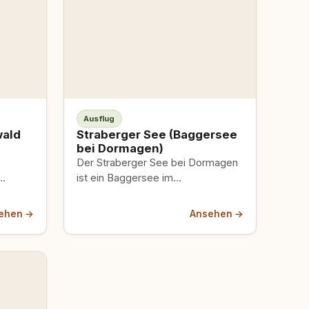
Ausflug
wald
Straberger See (Baggersee
bei Dormagen)
Der Straberger See bei Dormagen
ist ein Baggersee im
ktar
Naherholungsgebiet Nievenheim-
ege,
Straberger See – mit dem
ehen →
Ansehen →
,
Strandbad Strabeach, dem…