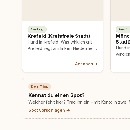
Ausflug
Ausflu
Krefeld (Kreisfreie Stadt)
Mönch
Stadt
Hund in Krefeld: Was wirklich gilt
Hund i
Krefeld liegt am linken Niederrhein,
wirklic
knapp 20 Kilometer nordwestlich
erste 
von Düsseldorf. Im…
Ansehen →
hängt 
Dein Tipp
Kennst du einen Spot?
Welcher fehlt hier? Trag ihn ein – mit Konto in zwei 
Spot vorschlagen →