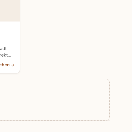
adt
rekt
Stadt
ehen →
ier…