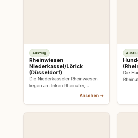
Ausflug
Ausflu
Rheinwiesen
Hund
Niederkassel/Lörick
(Rhei
(Düsseldorf)
Die Hu
Die Niederkasseler Rheinwiesen
Rheinu
liegen am linken Rheinufer,
Nordrhe
zwischen der Theodor-Heuss-
Place-S
Ansehen →
Brücke und dem Strandbad Lörick.
„Hunde
Visit Düsseldorf beschreibt sie…
Meerbu