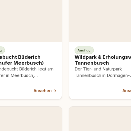
g
Ausflug
ebucht Büderich
Wildpark & Erholungs
nufer Meerbusch)
Tannenbusch
ndebucht Büderich liegt am
Der Tier- und Naturpark
fer in Meerbusch,
Tannenbusch in Dormagen-
in-Westfalen. Eine Social-
Delhoven misst rund 100 He
eite verortet sie als
und steckt voll: Wildfreigeh
Ansehen →
Ans
bucht am Rhein,
Geopark, Naturerlebnispfad
sch-Büderich“…
Sportpfade.…