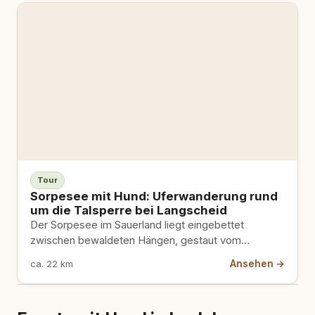
Tour
Sorpesee mit Hund: Uferwanderung rund
um die Talsperre bei Langscheid
Der Sorpesee im Sauerland liegt eingebettet
zwischen bewaldeten Hängen, gestaut vom
Ruhrverband. Rund ums Wasser führt ein langer
Ansehen →
ca. 22 km
Rundweg über den Talsperrendamm und am Ufer
entlang. Schattige Abschnitte, Badebuchten und ein
Ausflugsschiff machen die Tour mit Hund