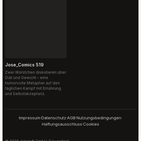
Jose_Comics 519
Zwei Würstchen diskutieren über
Diät und Gewicht – eine
humorvolle Metapher auf den
täglichen Kampf mit Ernährung
und Selbstakzeptanz.
Impressum
·
Datenschutz
·
AGB
·
Nutzungsbedingungen
·
Haftungsausschluss
·
Cookies