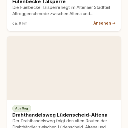
Fülenbecke Talsperre
Die Fuelbecke Talsperre liegt im Altenaer Stadtteil
Altroggenrahmede zwischen Altena und
Lüdenscheid. Sie ist ein kleiner Stausee, der…
Ansehen →
ca. 9 km
Ausflug
Drahthandelsweg Lüdenscheid–Altena
Der Drahthandelsweg folgt den alten Routen der
Drahthändler zwischen Lüdenscheid, Altena und