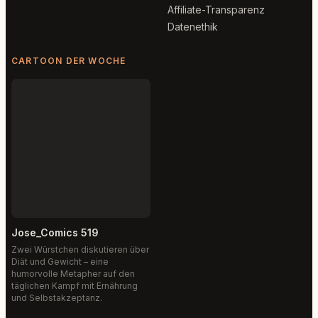
Affiliate-Transparenz
Datenethik
CARTOON DER WOCHE
Jose_Comics 519
Zwei Würstchen diskutieren über
Diät und Gewicht – eine
humorvolle Metapher auf den
täglichen Kampf mit Ernährung
und Selbstakzeptanz.