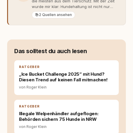
die meisten aus dem Tierschutz. Mit der Zeit
wurde mir klar: Hundehaltung ist nicht nur
Gefühl, sondern Verantwortung und
📚
2 Quellen ansehen
Fachwissen. Der Wendepunkt kam mit meinem
ersten Welpen. Plötzlich reichte Erfahrung
allein nicht mehr. Ich begann mich intensiv mit
Verhaltensbiologie, Trainingsethik und
moderner Hundeerziehung
auseinanderzusetzen. Nach meiner Erfahrung
Das solltest du auch lesen
entsteht echte Bindung dort, wo Verständnis
Wissen ersetzt – nicht umgekehrt. Aus dieser
Entwicklung entstand rundum.dog – ein
RATGEBER
Wissens- und Serviceportal für
„Ice Bucket Challenge 2025“ mit Hund?
Hundehalter:innen in Deutschland, Österreich
Diesen Trend auf keinen Fall mitmachen!
und der Schweiz. Meine Überzeugung:
Tierschutz beginnt mit Wissen. Wer seinen
von Roger Klein
Hund versteht, trifft bessere Entscheidungen –
für ein Zusammenleben, das beiden guttut.
RATGEBER
Illegale Welpenhändler aufgeflogen:
Behörden sichern 75 Hunde in NRW
von Roger Klein