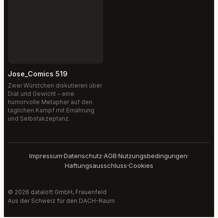
Jose_Comics 519
Zwei Würstchen diskutieren über
Diät und Gewicht – eine
humorvolle Metapher auf den
täglichen Kampf mit Ernährung
und Selbstakzeptanz.
Impressum
·
Datenschutz
·
AGB
·
Nutzungsbedingungen
·
Haftungsausschluss
·
Cookies
© 2026 dataloft GmbH, Frauenfeld
Aus der Schweiz für den DACH-Raum