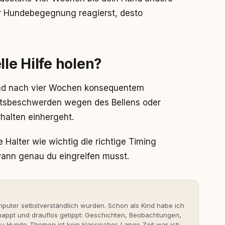
er Hundebegegnung reagierst, desto
lle Hilfe holen?
und nach vier Wochen konsequentem
aftsbeschwerden wegen des Bellens oder
halten einhergeht.
Halter wie wichtig die richtige Timing
 wann genau du eingreifen musst.
uter selbstverständlich wurden. Schon als Kind habe ich
nappt und drauflos getippt: Geschichten, Beobachtungen,
 Hunde-Themen ist kein klassischer. Lange Zeit war ich