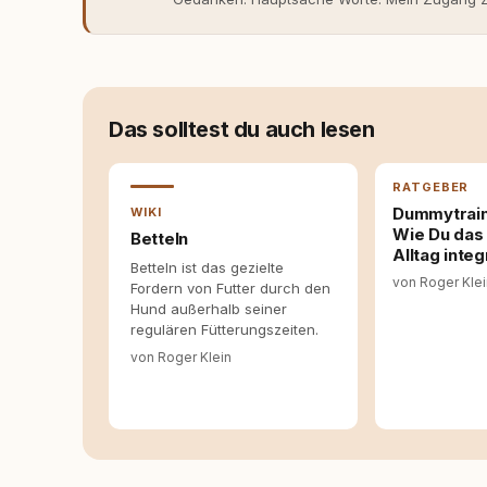
eher skeptisch, geprägt von weniger guten Er
dank Roger - erlebt habe, wie verantwortung
Dieser Perspektivwechsel begleitet meine Arbe
Managerin an vielen Stellen beteiligt, an den
Themen, plane Inhalte, schreibe Artikel, begle
betreue die Social-Media-Kanäle. Mein Blick 
Das solltest du auch lesen
Themen sind relevant? Welche Fragen stehen d
dass sie verständlich, fundiert und für unsere
allein nicht ausreichen. Gute Entscheidungen 
RATGEBER
Bereitschaft zum Hinterfragen zusammenkomm
Dummytraini
WIKI
Wie Du das 
Betteln
Alltag integ
Betteln ist das gezielte
von Roger Kle
Fordern von Futter durch den
Hund außerhalb seiner
regulären Fütterungszeiten.
von Roger Klein