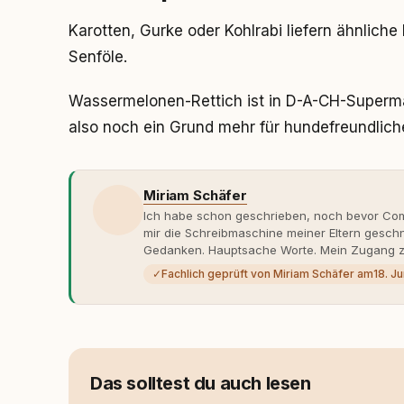
Karotten, Gurke oder Kohlrabi liefern ähnlich
Senföle.
Wassermelonen-Rettich ist in D-A-CH-Supermär
also noch ein Grund mehr für hundefreundliche
Miriam Schäfer
Ich habe schon geschrieben, noch bevor Comp
mir die Schreibmaschine meiner Eltern gesch
Gedanken. Hauptsache Worte. Mein Zugang zu
eher skeptisch, geprägt von weniger guten Er
✓
Fachlich geprüft von Miriam Schäfer am
18. J
dank Roger - erlebt habe, wie verantwortung
Dieser Perspektivwechsel begleitet meine Arbe
Managerin an vielen Stellen beteiligt, an den
Themen, plane Inhalte, schreibe Artikel, begle
betreue die Social-Media-Kanäle. Mein Blick 
Themen sind relevant? Welche Fragen stehen d
Das solltest du auch lesen
dass sie verständlich, fundiert und für unsere