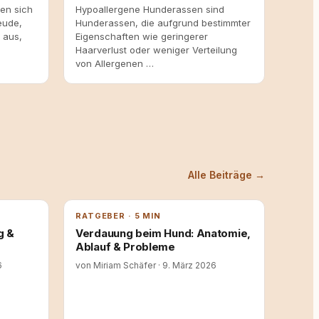
en sich
Hypoallergene Hunderassen sind
eude,
Hunderassen, die aufgrund bestimmter
 aus,
Eigenschaften wie geringerer
Haarverlust oder weniger Verteilung
von Allergenen …
Alle Beiträge →
RATGEBER · 5 MIN
g &
Verdauung beim Hund: Anatomie,
Ablauf & Probleme
6
von Miriam Schäfer
·
9. März 2026