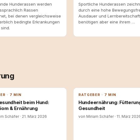
unde Hunderassen werden
Sportliche Hunderassen zeichn
sprachlich Rassen
durch eine hohe Bewegungsfr
net, bei denen vergleichsweise
Ausdauer und Lernbereitschaft
erblich bedingte Erkrankungen
benötigen aber eine ihrem …
sind.
rung
ER · 7 MIN
RATGEBER · 7 MIN
sundheit beim Hund:
Hundeernährung: Fütterun
iom & Ernährung
Gesundheit
am Schäfer
·
21. März 2026
von Miriam Schäfer
·
11. März 202