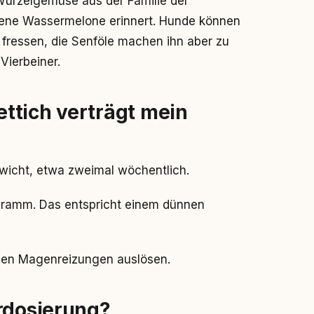
Wurzelgemüse aus der Familie der
ttene Wassermelone erinnert. Hunde können
ressen, die Senföle machen ihn aber zu
Vierbeiner.
ttich verträgt mein
icht, etwa zweimal wöchentlich.
 Gramm. Das entspricht einem dünnen
ngen Magenreizungen auslösen.
erdosierung?