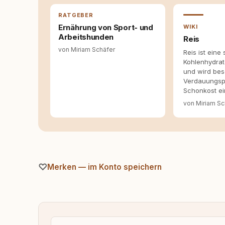
allein nicht ausreichen. Gute Entscheidungen 
Bereitschaft zum Hinterfragen zusammenkomm
RATGEBER
Ernährung von Sport- und
WIKI
Arbeitshunden
Reis
von Miriam Schäfer
Reis ist eine
Kohlenhydrat
und wird bes
Verdauungsp
Schonkost ei
von Miriam Sc
Merken — im Konto speichern