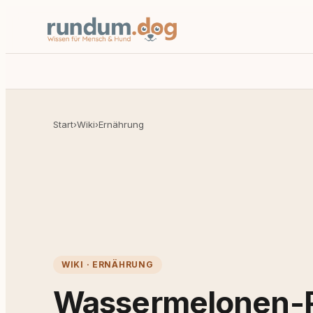
Start
›
Wiki
›
Ernährung
WIKI · ERNÄHRUNG
Wassermelonen-R