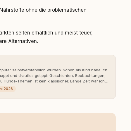
e Nährstoffe ohne die problematischen
kten selten erhältlich und meist teuer,
re Alternativen.
uter selbstverständlich wurden. Schon als Kind habe ich
nappt und drauflos getippt: Geschichten, Beobachtungen,
 Hunde-Themen ist kein klassischer. Lange Zeit war ich
fahrungen. Umso mehr hat es mich überrascht, als ich -
uni 2026
svoll und bewusst gute Hundehaltung funktionieren kann.
it bis heute. Bei rundum.dog bin ich als Content
en aus Ideen fertige Beiträge werden. Ich recherchiere
ite Gastbeiträge redaktionell, veröffentliche Texte und
richtet sich dabei immer auf das grosse Ganze: Welche
ahinter? Und wie lassen sich Inhalte so aufbereiten,
 Leser wirklich hilfreich sind? Ich glaube, dass Emotionen