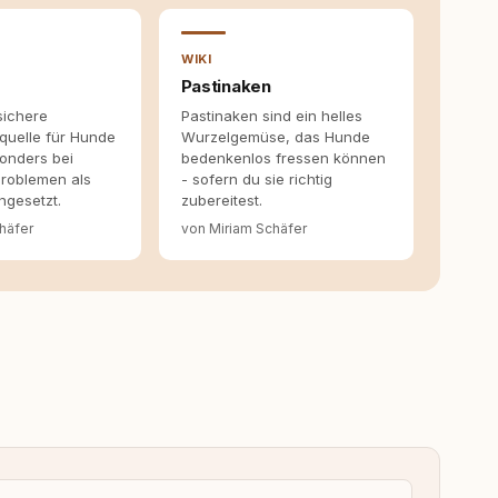
entstehen dort, wo Information, Selbstreflexion und
en. Mit meinen Texten möchte ich genau dazu beitragen.
WIKI
Pastinaken
 sichere
Pastinaken sind ein helles
quelle für Hunde
Wurzelgemüse, das Hunde
onders bei
bedenkenlos fressen können
roblemen als
- sofern du sie richtig
ngesetzt.
zubereitest.
häfer
von Miriam Schäfer