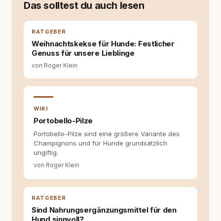
weniger guten Erfahrungen. Umso mehr hat
Das solltest du auch lesen
es mich überrascht, als ich - dank Roger -
erlebt habe, wie verantwortungsvoll und
bewusst gute Hundehaltung funktionieren
RATGEBER
kann. Dieser Perspektivwechsel begleitet
Weihnachtskekse für Hunde: Festlicher
meine Arbeit bis heute. Bei rundum.dog bin ich
Genuss für unsere Lieblinge
als Content Managerin an vielen Stellen
von Roger Klein
beteiligt, an denen aus Ideen fertige Beiträge
werden. Ich recherchiere Themen, plane
Inhalte, schreibe Artikel, begleite Gastbeiträge
redaktionell, veröffentliche Texte und betreue
die Social-Media-Kanäle. Mein Blick richtet
WIKI
sich dabei immer auf das grosse Ganze:
Portobello-Pilze
Welche Themen sind relevant? Welche
Portobello-Pilze sind eine größere Variante des
Fragen stehen dahinter? Und wie lassen sich
Champignons und für Hunde grundsätzlich
Inhalte so aufbereiten, dass sie verständlich,
ungiftig.
fundiert und für unsere Leser wirklich
hilfreich sind? Ich glaube, dass Emotionen
von Roger Klein
allein nicht ausreichen. Gute Entscheidungen
entstehen dort, wo Information,
Selbstreflexion und Bereitschaft zum
RATGEBER
Hinterfragen zusammenkommen. Mit meinen
Texten möchte ich genau dazu beitragen.
Sind Nahrungsergänzungsmittel für den
Hund sinnvoll?