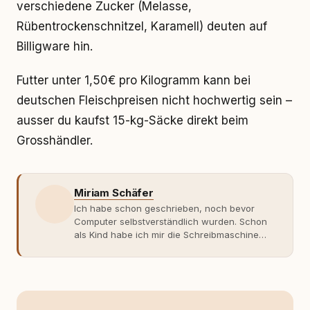
verschiedene Zucker (Melasse,
Rübentrockenschnitzel, Karamell) deuten auf
Billigware hin.
Futter unter 1,50€ pro Kilogramm kann bei
deutschen Fleischpreisen nicht hochwertig sein –
ausser du kaufst 15-kg-Säcke direkt beim
Grosshändler.
Miriam Schäfer
Ich habe schon geschrieben, noch bevor
Computer selbstverständlich wurden. Schon
als Kind habe ich mir die Schreibmaschine
meiner Eltern geschnappt und drauflos
getippt: Geschichten, Beobachtungen,
Gedanken. Hauptsache Worte. Mein Zugang
zu Hunde-Themen ist kein klassischer. Lange
Zeit war ich eher skeptisch, geprägt von