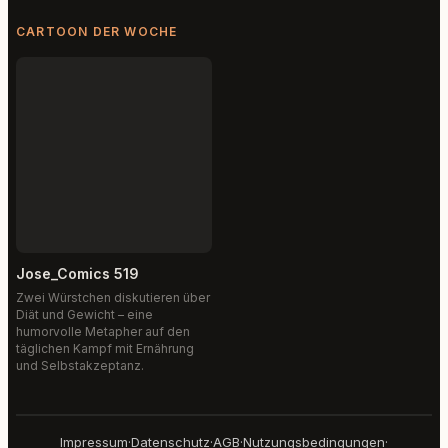
CARTOON DER WOCHE
Jose_Comics 519
Zwei Würstchen diskutieren über
Diät und Gewicht – eine
humorvolle Metapher auf den
täglichen Kampf mit Ernährung
und Selbstakzeptanz.
Impressum
·
Datenschutz
·
AGB
·
Nutzungsbedingungen
·