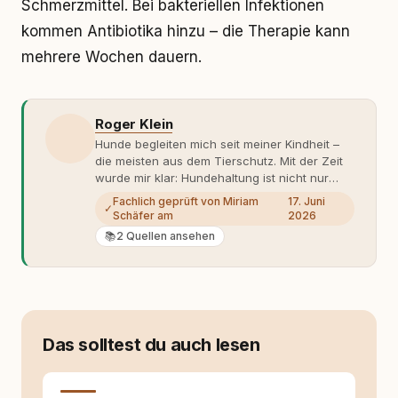
Schmerzmittel. Bei bakteriellen Infektionen
kommen Antibiotika hinzu – die Therapie kann
mehrere Wochen dauern.
Roger Klein
Hunde begleiten mich seit meiner Kindheit –
die meisten aus dem Tierschutz. Mit der Zeit
wurde mir klar: Hundehaltung ist nicht nur
Gefühl, sondern Verantwortung und
Fachlich geprüft von Miriam
17. Juni
✓
Fachwissen. Der Wendepunkt kam mit meinem
Schäfer am
2026
ersten Welpen. Plötzlich reichte Erfahrung
📚
2 Quellen ansehen
allein nicht mehr. Ich begann mich intensiv mit
Verhaltensbiologie, Trainingsethik und
moderner Hundeerziehung
auseinanderzusetzen. Nach meiner Erfahrung
entsteht echte Bindung dort, wo Verständnis
Wissen ersetzt – nicht umgekehrt. Aus dieser
Das solltest du auch lesen
Entwicklung entstand rundum.dog – ein
Wissens- und Serviceportal für
Hundehalter:innen in Deutschland, Österreich
und der Schweiz. Meine Überzeugung: