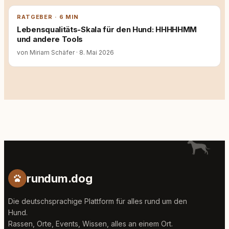
RATGEBER · 6 MIN
Lebensqualitäts-Skala für den Hund: HHHHHMM
und andere Tools
von Miriam Schäfer
·
8. Mai 2026
rundum.dog
Die deutschsprachige Plattform für alles rund um den
Hund.
Rassen, Orte, Events, Wissen, alles an einem Ort.