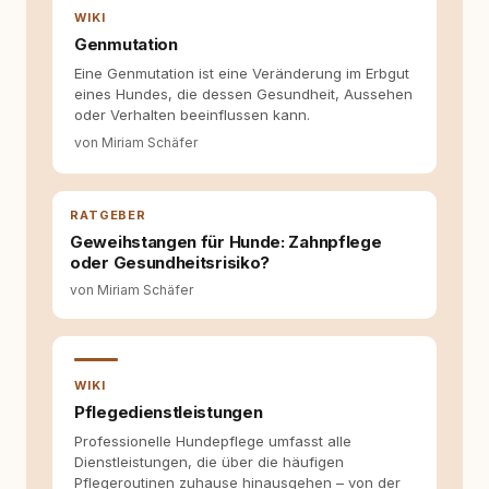
WIKI
Tierschutz beginnt mit Wissen. Wer seinen
Hund versteht, trifft bessere Entscheidungen –
Genmutation
für ein Zusammenleben, das beiden guttut.
Eine Genmutation ist eine Veränderung im Erbgut
eines Hundes, die dessen Gesundheit, Aussehen
oder Verhalten beeinflussen kann.
von Miriam Schäfer
RATGEBER
Geweihstangen für Hunde: Zahnpflege
oder Gesundheitsrisiko?
von Miriam Schäfer
WIKI
Pflegedienstleistungen
Professionelle Hundepflege umfasst alle
Dienstleistungen, die über die häufigen
Pflegeroutinen zuhause hinausgehen – von der