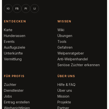
IG
FB
PI
LI
ENTDECKEN
WISSEN
Karte
Wiki
Hunderassen
Übungen
Events
Tools
Ausflugsziele
Gefahren
Unterkünfte
Welpenratgeber
Vermittlung
Anti-Welpenhandel
Seriöse Züchter erkennen
FÜR PROFIS
ÜBER UNS
Züchter
Hilfe & FAQ
Dienstleister
Über uns
Jobs
Mission
Eintrag erstellen
Projekte
Werberichtlinien
Partner