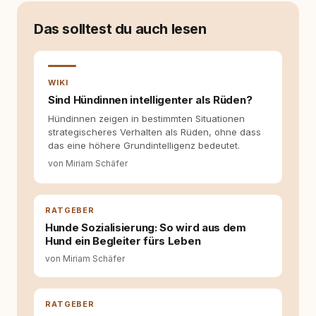
auseinanderzusetzen. Nach meiner Erfahrung
entsteht echte Bindung dort, wo Verständnis
Das solltest du auch lesen
Wissen ersetzt – nicht umgekehrt. Aus dieser
Entwicklung entstand rundum.dog – ein
Wissens- und Serviceportal für
Hundehalter:innen in Deutschland, Österreich
WIKI
und der Schweiz. Meine Überzeugung:
Sind Hündinnen intelligenter als Rüden?
Tierschutz beginnt mit Wissen. Wer seinen
Hund versteht, trifft bessere Entscheidungen –
Hündinnen zeigen in bestimmten Situationen
für ein Zusammenleben, das beiden guttut.
strategischeres Verhalten als Rüden, ohne dass
das eine höhere Grundintelligenz bedeutet.
von Miriam Schäfer
RATGEBER
Hunde Sozialisierung: So wird aus dem
Hund ein Begleiter fürs Leben
von Miriam Schäfer
RATGEBER