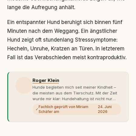
lange die Aufregung anhält.
Ein entspannter Hund beruhigt sich binnen fünf
Minuten nach dem Weggang. Ein ängstlicher
Hund zeigt oft stundenlang Stresssymptome:
Hecheln, Unruhe, Kratzen an Türen. In letzterem
Fall ist das Verabschieden meist kontraproduktiv.
Roger Klein
Hunde begleiten mich seit meiner Kindheit –
die meisten aus dem Tierschutz. Mit der Zeit
wurde mir klar: Hundehaltung ist nicht nur
Gefühl, sondern Verantwortung und
Fachlich geprüft von Miriam
24. Juni
✓
Fachwissen. Der Wendepunkt kam mit meinem
Schäfer am
2026
ersten Welpen. Plötzlich reichte Erfahrung
allein nicht mehr. Ich begann mich intensiv mit
Verhaltensbiologie, Trainingsethik und
moderner Hundeerziehung