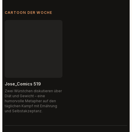
CARTOON DER WOCHE
Jose_Comics 519
Zwei Würstchen diskutieren über
Diät und Gewicht – eine
humorvolle Metapher auf den
täglichen Kampf mit Ernährung
und Selbstakzeptanz.