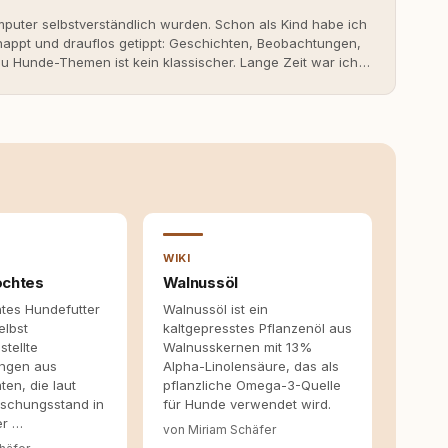
uter selbstverständlich wurden. Schon als Kind habe ich
nappt und drauflos getippt: Geschichten, Beobachtungen,
 Hunde-Themen ist kein klassischer. Lange Zeit war ich
fahrungen. Umso mehr hat es mich überrascht, als ich -
svoll und bewusst gute Hundehaltung funktionieren kann.
it bis heute. Bei rundum.dog bin ich als Content
en aus Ideen fertige Beiträge werden. Ich recherchiere
ite Gastbeiträge redaktionell, veröffentliche Texte und
richtet sich dabei immer auf das grosse Ganze: Welche
ahinter? Und wie lassen sich Inhalte so aufbereiten,
 Leser wirklich hilfreich sind? Ich glaube, dass Emotionen
entstehen dort, wo Information, Selbstreflexion und
en. Mit meinen Texten möchte ich genau dazu beitragen.
WIKI
ochtes
Walnussöl
tes Hundefutter
Walnussöl ist ein
elbst
kaltgepresstes Pflanzenöl aus
tellte
Walnusskernen mit 13%
ungen aus
Alpha-Linolensäure, das als
ten, die laut
pflanzliche Omega-3-Quelle
rschungsstand in
für Hunde verwendet wird.
er …
von Miriam Schäfer