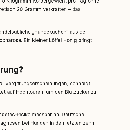
ro Kilogramm Körpergewicht pro Tag ohne
retisch 20 Gramm verkraften – das
handelsübliche „Hundekuchen“ aus der
harose. Ein kleiner Löffel Honig bringt
erung?
zu Vergiftungserscheinungen, schädigt
itet auf Hochtouren, um den Blutzucker zu
iabetes-Risiko messbar an. Deutsche
iagnosen bei Hunden in den letzten zehn