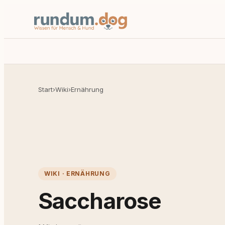
Start
›
Wiki
›
Ernährung
WIKI · ERNÄHRUNG
Saccharose