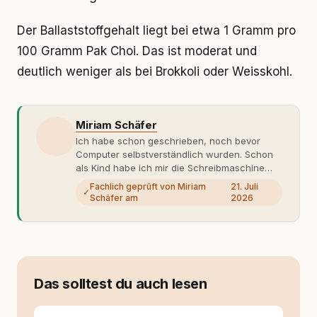
Der Ballaststoffgehalt liegt bei etwa 1 Gramm pro
100 Gramm Pak Choi. Das ist moderat und
deutlich weniger als bei Brokkoli oder Weisskohl.
Miriam Schäfer
Ich habe schon geschrieben, noch bevor
Computer selbstverständlich wurden. Schon
als Kind habe ich mir die Schreibmaschine
meiner Eltern geschnappt und drauflos
Fachlich geprüft von Miriam
21. Juli
✓
getippt: Geschichten, Beobachtungen,
Schäfer am
2026
Gedanken. Hauptsache Worte. Mein Zugang
zu Hunde-Themen ist kein klassischer. Lange
Zeit war ich eher skeptisch, geprägt von
weniger guten Erfahrungen. Umso mehr hat
es mich überrascht, als ich - dank Roger -
erlebt habe, wie verantwortungsvoll und
Das solltest du auch lesen
bewusst gute Hundehaltung funktionieren
kann. Dieser Perspektivwechsel begleitet
meine Arbeit bis heute. Bei rundum.dog bin ich