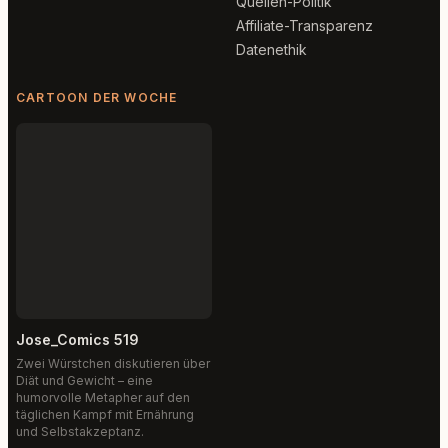
Quellen-Politik
Affiliate-Transparenz
Datenethik
CARTOON DER WOCHE
Jose_Comics 519
Zwei Würstchen diskutieren über
Diät und Gewicht – eine
humorvolle Metapher auf den
täglichen Kampf mit Ernährung
und Selbstakzeptanz.