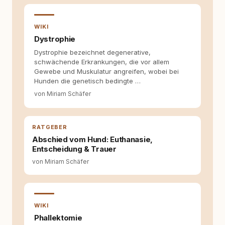
kann. Dieser Perspektivwechsel begleitet
meine Arbeit bis heute. Bei rundum.dog bin ich
WIKI
als Content Managerin an vielen Stellen
beteiligt, an denen aus Ideen fertige Beiträge
Dystrophie
werden. Ich recherchiere Themen, plane
Dystrophie bezeichnet degenerative,
Inhalte, schreibe Artikel, begleite Gastbeiträge
schwächende Erkrankungen, die vor allem
redaktionell, veröffentliche Texte und betreue
Gewebe und Muskulatur angreifen, wobei bei
die Social-Media-Kanäle. Mein Blick richtet
Hunden die genetisch bedingte …
sich dabei immer auf das grosse Ganze:
von Miriam Schäfer
Welche Themen sind relevant? Welche
Fragen stehen dahinter? Und wie lassen sich
Inhalte so aufbereiten, dass sie verständlich,
fundiert und für unsere Leser wirklich
RATGEBER
hilfreich sind? Ich glaube, dass Emotionen
Abschied vom Hund: Euthanasie,
allein nicht ausreichen. Gute Entscheidungen
Entscheidung & Trauer
entstehen dort, wo Information,
Selbstreflexion und Bereitschaft zum
von Miriam Schäfer
Hinterfragen zusammenkommen. Mit meinen
Texten möchte ich genau dazu beitragen.
WIKI
Phallektomie