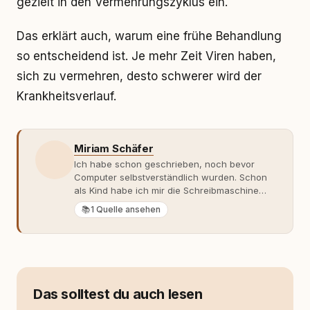
gezielt in den Vermehrungszyklus ein.
Das erklärt auch, warum eine frühe Behandlung
so entscheidend ist. Je mehr Zeit Viren haben,
sich zu vermehren, desto schwerer wird der
Krankheitsverlauf.
Miriam Schäfer
Ich habe schon geschrieben, noch bevor
Computer selbstverständlich wurden. Schon
als Kind habe ich mir die Schreibmaschine
meiner Eltern geschnappt und drauflos
📚
1 Quelle ansehen
getippt: Geschichten, Beobachtungen,
Gedanken. Hauptsache Worte. Mein Zugang
zu Hunde-Themen ist kein klassischer. Lange
Zeit war ich eher skeptisch, geprägt von
weniger guten Erfahrungen. Umso mehr hat
es mich überrascht, als ich - dank Roger -
Das solltest du auch lesen
erlebt habe, wie verantwortungsvoll und
bewusst gute Hundehaltung funktionieren