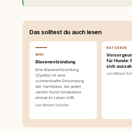
Dieser Perspektivwechsel begleitet meine Arbe
Managerin an vielen Stellen beteiligt, an den
Themen, plane Inhalte, schreibe Artikel, begle
betreue die Social-Media-Kanäle. Mein Blick 
Themen sind relevant? Welche Fragen stehen d
Das solltest du auch lesen
dass sie verständlich, fundiert und für unsere
allein nicht ausreichen. Gute Entscheidungen 
Bereitschaft zum Hinterfragen zusammenkomm
RATGEBER
Vorsorgeun
WIKI
für Hunde: 
Blasenentzündung
sich auszah
Eine Blasenentzündung
von Miriam Sc
(Zystitis) ist eine
schmerzhafte Entzündung
der Harnblase, die jeden
vierten Hund mindestens
einmal im Leben trifft.
von Miriam Schäfer