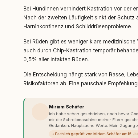
Bei Hündinnen verhindert Kastration vor der
Nach der zweiten Läufigkeit sinkt der Schutz a
Harninkontinenz und Schilddrüsenprobleme.
Bei Rüden gibt es weniger klare medizinische 
auch durch Chip-Kastration temporär behandeln
0,5% aller intakten Rüden.
Die Entscheidung hängt stark von Rasse, Leb
Risikofaktoren ab. Eine pauschale Empfehlung 
Miriam Schäfer
Ich habe schon geschrieben, noch bevor Comp
mir die Schreibmaschine meiner Eltern gesch
Gedanken. Hauptsache Worte. Mein Zugang zu
eher skeptisch, geprägt von weniger guten Er
✓
Fachlich geprüft von Miriam Schäfer am
15. J
dank Roger - erlebt habe, wie verantwortung