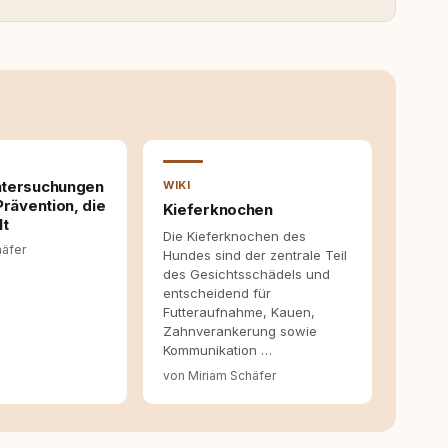
it bis heute. Bei rundum.dog bin ich als Content
en aus Ideen fertige Beiträge werden. Ich recherchiere
ite Gastbeiträge redaktionell, veröffentliche Texte und
richtet sich dabei immer auf das grosse Ganze: Welche
ahinter? Und wie lassen sich Inhalte so aufbereiten,
 Leser wirklich hilfreich sind? Ich glaube, dass Emotionen
entstehen dort, wo Information, Selbstreflexion und
en. Mit meinen Texten möchte ich genau dazu beitragen.
tersuchungen
WIKI
Prävention, die
Kieferknochen
lt
Die Kieferknochen des
häfer
Hundes sind der zentrale Teil
des Gesichtsschädels und
entscheidend für
Futteraufnahme, Kauen,
Zahnverankerung sowie
Kommunikation …
von Miriam Schäfer