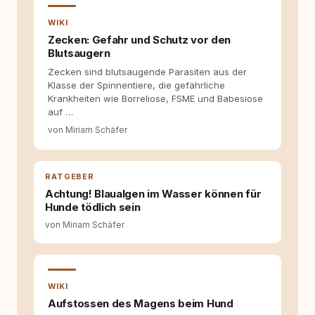
Wissens- und Serviceportal für
WIKI
Hundehalter:innen in Deutschland, Österreich
und der Schweiz. Meine Überzeugung:
Zecken: Gefahr und Schutz vor den
Tierschutz beginnt mit Wissen. Wer seinen
Blutsaugern
Hund versteht, trifft bessere Entscheidungen –
Zecken sind blutsaugende Parasiten aus der
für ein Zusammenleben, das beiden guttut.
Klasse der Spinnentiere, die gefährliche
Krankheiten wie Borreliose, FSME und Babesiose
auf …
von Miriam Schäfer
RATGEBER
Achtung! Blaualgen im Wasser können für
Hunde tödlich sein
von Miriam Schäfer
WIKI
Aufstossen des Magens beim Hund