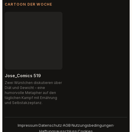
CARTOON DER WOCHE
Jose_Comics 519
Zwei Würstchen diskutieren über
Diät und Gewicht – eine
humorvolle Metapher auf den
täglichen Kampf mit Ernährung
und Selbstakzeptanz.
Impressum
·
Datenschutz
·
AGB
·
Nutzungsbedingungen
·
Haftungsausschluss
·
Cookies