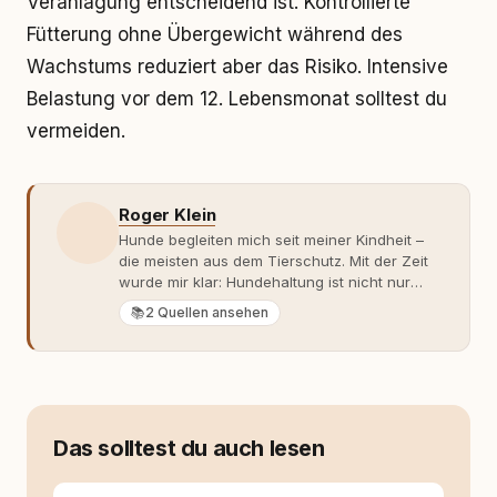
Veranlagung entscheidend ist. Kontrollierte
Fütterung ohne Übergewicht während des
Wachstums reduziert aber das Risiko. Intensive
Belastung vor dem 12. Lebensmonat solltest du
vermeiden.
Roger Klein
Hunde begleiten mich seit meiner Kindheit –
die meisten aus dem Tierschutz. Mit der Zeit
wurde mir klar: Hundehaltung ist nicht nur
Gefühl, sondern Verantwortung und
📚
2 Quellen ansehen
Fachwissen. Der Wendepunkt kam mit meinem
ersten Welpen. Plötzlich reichte Erfahrung
allein nicht mehr. Ich begann mich intensiv mit
Verhaltensbiologie, Trainingsethik und
moderner Hundeerziehung
auseinanderzusetzen. Nach meiner Erfahrung
Das solltest du auch lesen
entsteht echte Bindung dort, wo Verständnis
Wissen ersetzt – nicht umgekehrt. Aus dieser
Entwicklung entstand rundum.dog – ein