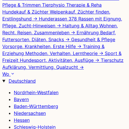
Pflege & Trimmen
Tierphysio
Therapie & Reha
Hundekauf & Züchter
Welpenkauf, Züchter finden,
Erstlingshund
→
Hunderassen
378 Rassen mit Eignung,
Pflege, Zucht-Hinweisen
→
Haltung & Alltag
Wohnen,
Recht, Reisen, Zusammenleben
→
Ernährung
Bedarf,
Futtersorten, Diäten, Snacks
→
Gesundheit & Pflege
Vorsorge, Krankheiten, Erste Hilfe
→
Training &
Erziehung
Methoden, Verhalten, Lerntheorie
→
Sport &
Freizeit
Hundesport, Aktivitäten, Ausflüge
→
Tierschutz
Aufklärung, Vermittlung, Qualzucht
→
Wo
Deutschland
Nordrhein-Westfalen
Bayern
Baden-Württemberg
Niedersachsen
Hessen
Schleswig-Holstein