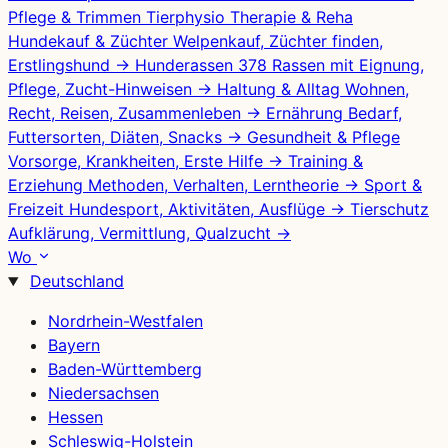
Pflege & Trimmen
Tierphysio
Therapie & Reha
Hundekauf & Züchter
Welpenkauf, Züchter finden,
Erstlingshund
→
Hunderassen
378 Rassen mit Eignung,
Pflege, Zucht-Hinweisen
→
Haltung & Alltag
Wohnen,
Recht, Reisen, Zusammenleben
→
Ernährung
Bedarf,
Futtersorten, Diäten, Snacks
→
Gesundheit & Pflege
Vorsorge, Krankheiten, Erste Hilfe
→
Training &
Erziehung
Methoden, Verhalten, Lerntheorie
→
Sport &
Freizeit
Hundesport, Aktivitäten, Ausflüge
→
Tierschutz
Aufklärung, Vermittlung, Qualzucht
→
Wo
Deutschland
Nordrhein-Westfalen
Bayern
Baden-Württemberg
Niedersachsen
Hessen
Schleswig-Holstein