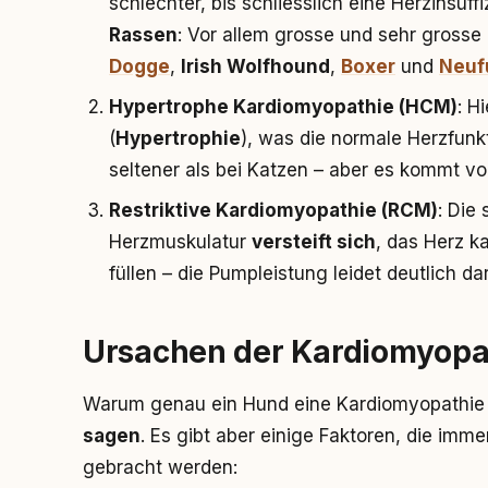
schlechter, bis schliesslich eine Herzinsuffi
Rassen
: Vor allem grosse und sehr gross
Dogge
,
Irish Wolfhound
,
Boxer
und
Neuf
Hypertrophe Kardiomyopathie (HCM)
: H
(
Hypertrophie
), was die normale Herzfunkt
seltener als bei Katzen – aber es kommt vor
Restriktive Kardiomyopathie (RCM)
: Die
Herzmuskulatur
versteift sich
, das Herz k
füllen – die Pumpleistung leidet deutlich da
Ursachen der Kardiomyopa
Warum genau ein Hund eine Kardiomyopathie en
sagen
. Es gibt aber einige Faktoren, die imm
gebracht werden: