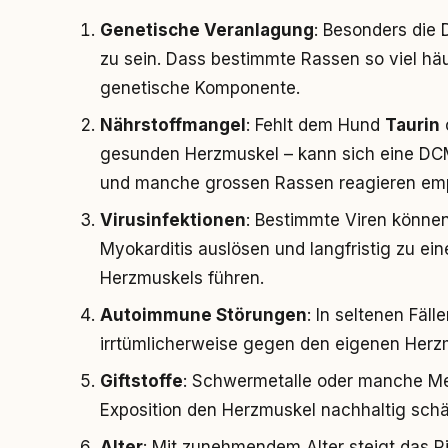
Genetische Veranlagung
: Besonders die 
zu sein. Dass bestimmte Rassen so viel häuf
genetische Komponente.
Nährstoffmangel
: Fehlt dem Hund
Taurin
gesunden Herzmuskel – kann sich eine DCM
und manche grossen Rassen reagieren empf
Virusinfektionen
: Bestimmte Viren können
Myokarditis auslösen und langfristig zu e
Herzmuskels führen.
Autoimmune Störungen
: In seltenen Fäl
irrtümlicherweise gegen den eigenen Herz
Giftstoffe
: Schwermetalle oder manche Me
Exposition den Herzmuskel nachhaltig sch
Alter
: Mit zunehmendem Alter steigt das Ris