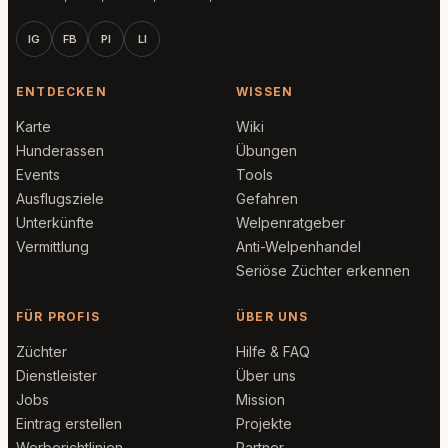
IG
FB
PI
LI
ENTDECKEN
WISSEN
Karte
Wiki
Hunderassen
Übungen
Events
Tools
Ausflugsziele
Gefahren
Unterkünfte
Welpenratgeber
Vermittlung
Anti-Welpenhandel
Seriöse Züchter erkennen
FÜR PROFIS
ÜBER UNS
Züchter
Hilfe & FAQ
Dienstleister
Über uns
Jobs
Mission
Eintrag erstellen
Projekte
Werberichtlinien
Partner