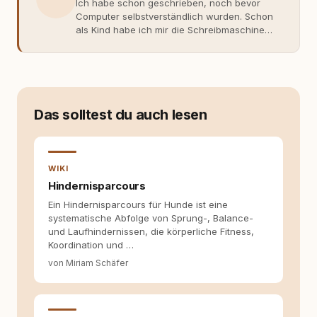
Ich habe schon geschrieben, noch bevor
Computer selbstverständlich wurden. Schon
als Kind habe ich mir die Schreibmaschine
meiner Eltern geschnappt und drauflos
getippt: Geschichten, Beobachtungen,
Gedanken. Hauptsache Worte. Mein Zugang
zu Hunde-Themen ist kein klassischer. Lange
Zeit war ich eher skeptisch, geprägt von
weniger guten Erfahrungen. Umso mehr hat
Das solltest du auch lesen
es mich überrascht, als ich - dank Roger -
erlebt habe, wie verantwortungsvoll und
bewusst gute Hundehaltung funktionieren
kann. Dieser Perspektivwechsel begleitet
WIKI
meine Arbeit bis heute. Bei rundum.dog bin ich
Hindernisparcours
als Content Managerin an vielen Stellen
Ein Hindernisparcours für Hunde ist eine
beteiligt, an denen aus Ideen fertige Beiträge
systematische Abfolge von Sprung-, Balance-
werden. Ich recherchiere Themen, plane
und Laufhindernissen, die körperliche Fitness,
Inhalte, schreibe Artikel, begleite Gastbeiträge
Koordination und …
redaktionell, veröffentliche Texte und betreue
die Social-Media-Kanäle. Mein Blick richtet
von Miriam Schäfer
sich dabei immer auf das grosse Ganze:
Welche Themen sind relevant? Welche
Fragen stehen dahinter? Und wie lassen sich
Inhalte so aufbereiten, dass sie verständlich,