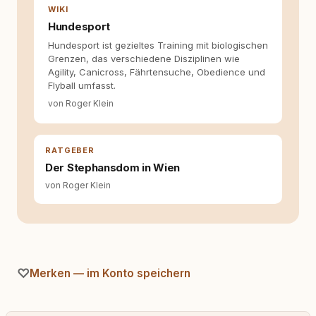
fundiert und für unsere Leser wirklich
WIKI
hilfreich sind? Ich glaube, dass Emotionen
Hundesport
allein nicht ausreichen. Gute Entscheidungen
Hundesport ist gezieltes Training mit biologischen
entstehen dort, wo Information,
Grenzen, das verschiedene Disziplinen wie
Selbstreflexion und Bereitschaft zum
Agility, Canicross, Fährtensuche, Obedience und
Hinterfragen zusammenkommen. Mit meinen
Flyball umfasst.
Texten möchte ich genau dazu beitragen.
von Roger Klein
RATGEBER
Der Stephansdom in Wien
von Roger Klein
Merken — im Konto speichern