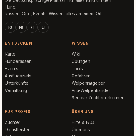
Die deutschsprachige Plattform für alles rund um den
Hund.
Rassen, Orte, Events, Wissen, alles an einem Ort.
IG
FB
PI
LI
ENTDECKEN
WISSEN
Karte
Wiki
Hunderassen
Übungen
Events
Tools
Ausflugsziele
Gefahren
Unterkünfte
Welpenratgeber
Vermittlung
Anti-Welpenhandel
Seriöse Züchter erkennen
FÜR PROFIS
ÜBER UNS
Züchter
Hilfe & FAQ
Dienstleister
Über uns