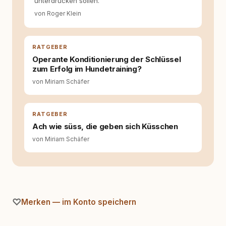
unterdrücken sollen.
redaktionell, veröffentliche Texte und betreue
die Social-Media-Kanäle. Mein Blick richtet
von Roger Klein
sich dabei immer auf das grosse Ganze:
Welche Themen sind relevant? Welche
Fragen stehen dahinter? Und wie lassen sich
RATGEBER
Inhalte so aufbereiten, dass sie verständlich,
fundiert und für unsere Leser wirklich
Operante Konditionierung der Schlüssel
hilfreich sind? Ich glaube, dass Emotionen
zum Erfolg im Hundetraining?
allein nicht ausreichen. Gute Entscheidungen
von Miriam Schäfer
entstehen dort, wo Information,
Selbstreflexion und Bereitschaft zum
Hinterfragen zusammenkommen. Mit meinen
RATGEBER
Texten möchte ich genau dazu beitragen.
Ach wie süss, die geben sich Küsschen
von Miriam Schäfer
Merken — im Konto speichern