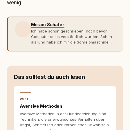
wenig.
Miriam Schäfer
Ich habe schon geschrieben, noch bevor
Computer selbstverständlich wurden. Schon
als Kind habe ich mir die Schreibmaschine
meiner Eltern geschnappt und drauflos
getippt: Geschichten, Beobachtungen,
Gedanken. Hauptsache Worte. Mein Zugang
zu Hunde-Themen ist kein klassischer. Lange
Zeit war ich eher skeptisch, geprägt von
weniger guten Erfahrungen. Umso mehr hat
Das solltest du auch lesen
es mich überrascht, als ich - dank Roger -
erlebt habe, wie verantwortungsvoll und
bewusst gute Hundehaltung funktionieren
kann. Dieser Perspektivwechsel begleitet
WIKI
meine Arbeit bis heute. Bei rundum.dog bin ich
Aversive Methoden
als Content Managerin an vielen Stellen
Aversive Methoden in der Hundeerziehung sind
beteiligt, an denen aus Ideen fertige Beiträge
Techniken, die unerwünschtes Verhalten über
werden. Ich recherchiere Themen, plane
Angst, Schmerzen oder körperliches Unwohlsein
Inhalte, schreibe Artikel, begleite Gastbeiträge