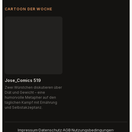
CARTOON DER WOCHE
Jose_Comics 519
Zwei Würstchen diskutieren über
Diät und Gewicht – eine
humorvolle Metapher auf den
täglichen Kampf mit Ernährung
und Selbstakzeptanz.
Impressum
·
Datenschutz
·
AGB
·
Nutzungsbedingungen
·