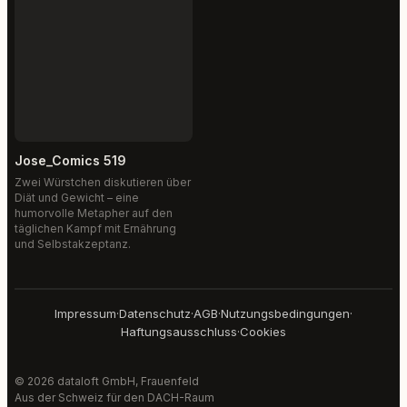
Jose_Comics 519
Zwei Würstchen diskutieren über
Diät und Gewicht – eine
humorvolle Metapher auf den
täglichen Kampf mit Ernährung
und Selbstakzeptanz.
Impressum
·
Datenschutz
·
AGB
·
Nutzungsbedingungen
·
Haftungsausschluss
·
Cookies
© 2026 dataloft GmbH, Frauenfeld
Aus der Schweiz für den DACH-Raum