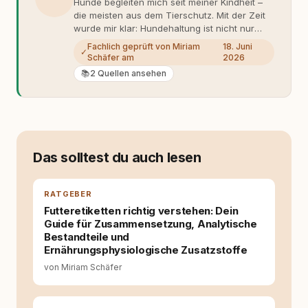
Hunde begleiten mich seit meiner Kindheit –
die meisten aus dem Tierschutz. Mit der Zeit
wurde mir klar: Hundehaltung ist nicht nur
Gefühl, sondern Verantwortung und
Fachlich geprüft von Miriam
18. Juni
✓
Fachwissen. Der Wendepunkt kam mit meinem
Schäfer am
2026
ersten Welpen. Plötzlich reichte Erfahrung
📚
2 Quellen ansehen
allein nicht mehr. Ich begann mich intensiv mit
Verhaltensbiologie, Trainingsethik und
moderner Hundeerziehung
auseinanderzusetzen. Nach meiner Erfahrung
entsteht echte Bindung dort, wo Verständnis
Wissen ersetzt – nicht umgekehrt. Aus dieser
Das solltest du auch lesen
Entwicklung entstand rundum.dog – ein
Wissens- und Serviceportal für
Hundehalter:innen in Deutschland, Österreich
RATGEBER
und der Schweiz. Meine Überzeugung:
Futteretiketten richtig verstehen: Dein
Tierschutz beginnt mit Wissen. Wer seinen
Guide für Zusammensetzung, Analytische
Hund versteht, trifft bessere Entscheidungen –
Bestandteile und
für ein Zusammenleben, das beiden guttut.
Ernährungsphysiologische Zusatzstoffe
von Miriam Schäfer