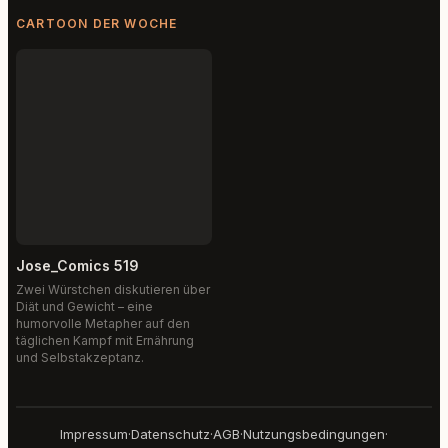
CARTOON DER WOCHE
Jose_Comics 519
Zwei Würstchen diskutieren über
Diät und Gewicht – eine
humorvolle Metapher auf den
täglichen Kampf mit Ernährung
und Selbstakzeptanz.
Impressum
·
Datenschutz
·
AGB
·
Nutzungsbedingungen
·