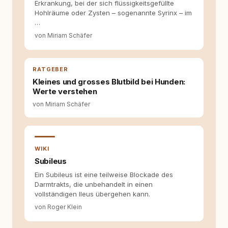
Erkrankung, bei der sich flüssigkeitsgefüllte
redaktionell, veröffentliche Texte und betreue
Hohlräume oder Zysten – sogenannte Syrinx – im
die Social-Media-Kanäle. Mein Blick richtet
…
sich dabei immer auf das grosse Ganze:
von Miriam Schäfer
Welche Themen sind relevant? Welche
Fragen stehen dahinter? Und wie lassen sich
Inhalte so aufbereiten, dass sie verständlich,
fundiert und für unsere Leser wirklich
RATGEBER
hilfreich sind? Ich glaube, dass Emotionen
Kleines und grosses Blutbild bei Hunden:
allein nicht ausreichen. Gute Entscheidungen
Werte verstehen
entstehen dort, wo Information,
Selbstreflexion und Bereitschaft zum
von Miriam Schäfer
Hinterfragen zusammenkommen. Mit meinen
Texten möchte ich genau dazu beitragen.
WIKI
Subileus
Ein Subileus ist eine teilweise Blockade des
Darmtrakts, die unbehandelt in einen
vollständigen Ileus übergehen kann.
von Roger Klein